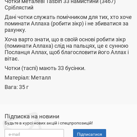
Чотки металеві Tasbih 33 намистини (3467)
Сріблястий
Дані чотки служать помічником для тих, хто хоче
поминати Аллаха (робити зікр) і не збиватися за
рахунку.
Хоча варто знати, що в своїй основі робити зікр
(поминати Аллаха) слід на пальцях, це є сунною
Посланця Аллах, щоб благословити його Аллах і
вітає.
Чотки (таспі) мають 33 бусінки.
Матеріал: Металл
Вага: 35 г
Підписка на новини
Будьте в курсі нових акцій і спецпропозицій!
Підписатися