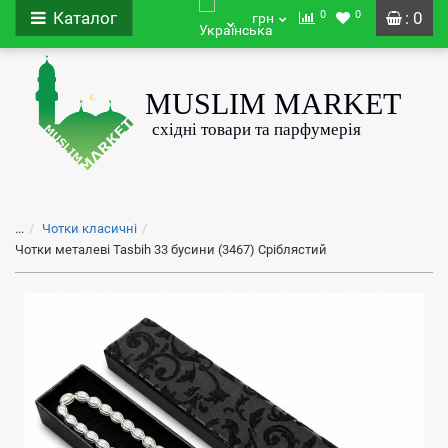
0
0
Каталог
: 0
грн
...
Чотки класичні
Чотки металеві Tasbih 33 бусини (3467) Сріблястий