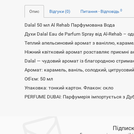
0
Опис
Відгуки (0)
Питання - Відповідь
Dalal 50 мл Al Rehab Парфумована Вода
Духи Dalal Eau de Parfum Spray від Al-Rehab – о
Теплий апельсиновий аромат з ваніллю, карам
Ніжний квітковий аромат розставляє приємні а
Dalal — чудовий аромат із благородною стриман
Аромат: карамель, ваніль, солодкий, цитрусови
Об'єм: 50 мл
Упаковка: тонкий картон. Флакон: скло
PERFUME DUBAI: Парфумерія імпортується з Дуб
Підписк