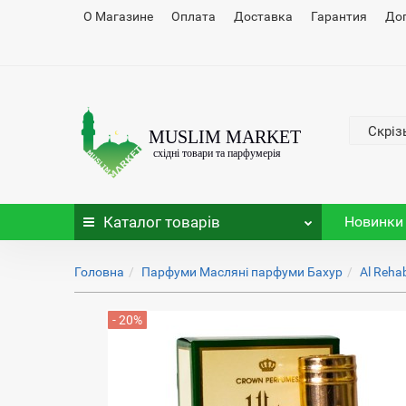
О Магазине
Оплата
Доставка
Гарантия
До
Скріз
Каталог
товарів
Новинки
Головна
Парфуми Масляні парфуми Бахур
Al Reha
- 20%