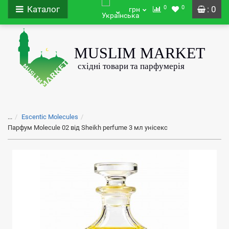
0
0
Каталог
: 0
грн
...
Escentic Molecules
Парфум Molecule 02 від Sheikh perfume 3 мл унісекс