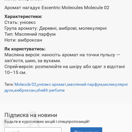
Аромат нагадує Escentric Molecules Molecule 02
Характеристики:
Стать: унісекс
Група аромату: Деревні, амброві, молекулярні
Тип: Масляний парфум
Ноти: амброксан
Як користуватись:
Масляна версія: наносіть аромат на точки пульсу —
зап’ястя, шию, за вухами.
Спрей-версія: розпилюйте на шкіру або одяг з відстані
10–15 см.
Теги:
Molecule 02
,
унісекс аромат
,
масляний парфум
,
молекулярні
духи
,
амброксан
,
sheikh perfume
Підписка на новини
Будьте в курсі нових акцій і спецпропозицій!