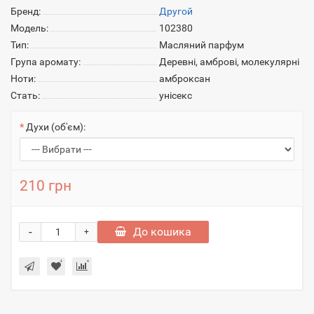
Бренд:
Другой
Модель:
102380
Тип:
Масляний парфум
Група аромату:
Деревні, амброві, молекулярні
Ноти:
амброксан
Стать:
унісекс
Духи (об'єм):
210 грн
-
До кошика
+