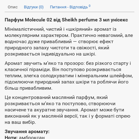
0
Опис
Відгуки (0)
Питання - Відповідь
Парфум Molecule 02 від Sheikh perfume 3 мл унісекс
Мінімалістичний, чистий і «шкіряний» аромат із
молекулярним характером. Практично невагомий, але
водночас дуже привабливий — створює ефект
природного запаху чистоти та свіжості, який
розкривається індивідуально на шкірі.
Аромат звучить м’яко та прозоро: без різкого старту і
класичної піраміди. Він поступово розкривається
теплим, злегка солодкуватим і мінеральним шлейфом,
підсилюючи природний запах шкіри та роблячи його
більш привабливим.
Це концентрований масляний парфум, який
розкривається м’яко та поступово, створюючи
насичене та акуратне звучання. Аромат може бути
виконаний як у масляній версії, так і у форматі спрею
на ваш вибір.
Звучання аромату:
Ноти:
амброксан