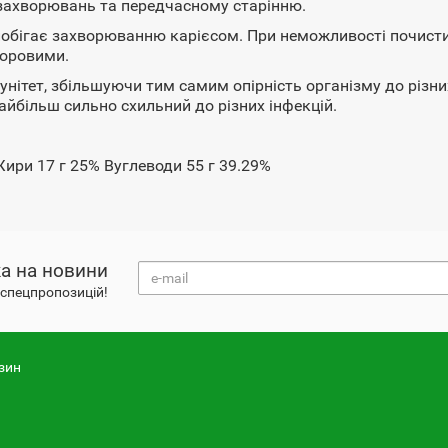
 захворювань та передчасному старінню.
побігає захворюванню карієсом. При неможливості почистит
доровими.
нітет, збільшуючи тим самим опірність організму до різних
найбільш сильно схильний до різних інфекцій.
Жири 17 г 25% Вуглеводи 55 г 39.29%
а на новини
і спецпропозицій!
зин