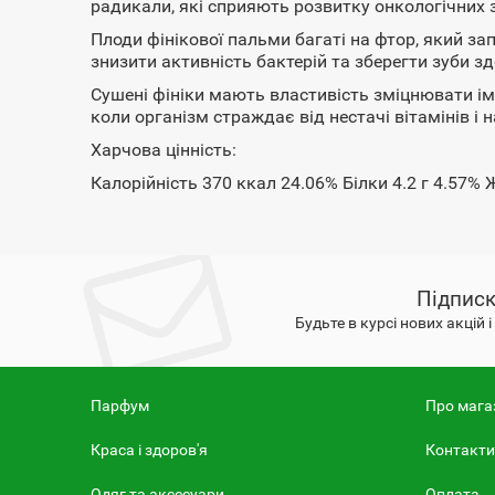
радикали, які сприяють розвитку онкологічних
Плоди фінікової пальми багаті на фтор, який за
знизити активність бактерій та зберегти зуби з
Сушені фініки мають властивість зміцнювати іму
коли організм страждає від нестачі вітамінів і 
Харчова цінність:
Калорійність 370 ккал 24.06% Білки 4.2 г 4.57% 
Підписк
Будьте в курсі нових акцій 
Парфум
Про мага
Краса і здоров'я
Контакти
Одяг та аксесуари
Оплата