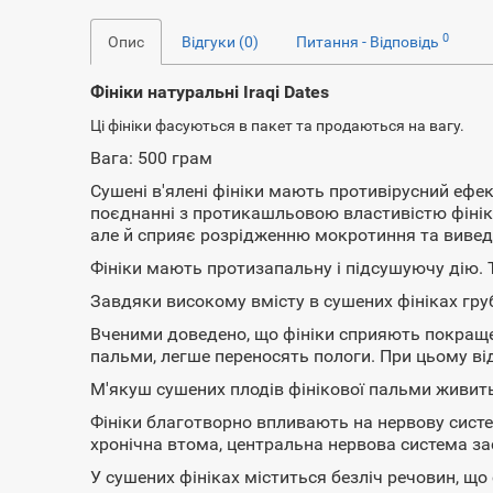
0
Опис
Відгуки (0)
Питання - Відповідь
Фініки натуральні Iraqi Dates
Ці фініки фасуються в пакет та продаються на вагу.
Вага: 500 грам
Сушені в'ялені фініки мають противірусний ефек
поєднанні з протикашльовою властивістю фініки
але й сприяє розрідженню мокротиння та вивед
Фініки мають протизапальну і підсушуючу дію. 
Завдяки високому вмісту в сушених фініках груб
Вченими доведено, що фініки сприяють покращенн
пальми, легше переносять пологи. При цьому від
М'якуш сушених плодів фінікової пальми живит
Фініки благотворно впливають на нервову сист
хронічна втома, центральна нервова система за
У сушених фініках міститься безліч речовин, щ