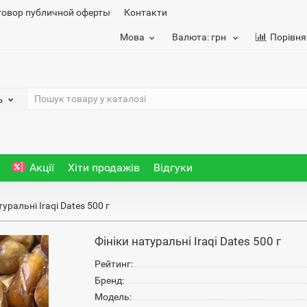
говор публичной оферты
Контакти
Мова
Валюта:
грн
Порівня
ь
Акції
Хіти продажів
Відгуки
туральні Iraqi Dates 500 г
Фініки натуральні Iraqi Dates 500 г
Рейтинг:
Бренд:
Модель: