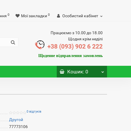
0
0
ння
Мої закладки
Особистий кабінет
Працюємо з 10.00 до 18.00
Щодня крім неділі
+38 (093) 902 6 222
Щоденне відправлення замовлень
Кошик
: 0
0 відгуків
Другой
77773106