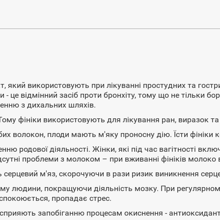
т, який використовують при лікуванні простудних та гострих
 - це відмінний засіб проти бронхіту, тому що не тільки б
енню з дихальних шляхів.
Тому фініки використовують для лікування ран, виразок та
их волокон, плоди мають м'яку проносну дію. Їсти фініки 
ю родової діяльності. Жінки, які під час вагітності вклю
сутні проблеми з молоком – при вживанні фініків молоко в
ь серцевий м'яз, скорочуючи в рази ризик виникнення сер
ему людини, покращуючи діяльність мозку. При регулярно
спокоюється, пропадає стрес.
о сприяють запобіганню процесам окиснення - антиоксидан