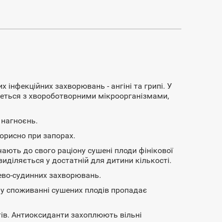
 інфекційних захворювань - ангіні та грипі. У
ореться з хвороботворними мікроорганізмами,
 нагноєнь.
корисно при запорах.
чають до свого раціону сушені плоди фінікової
иділяється у достатній для дитини кількості.
цево-судинних захворювань.
му споживанні сушених плодів пропадає
тів. Антиоксиданти захоплюють вільні