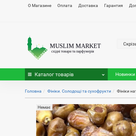
О Магазине
Оплата
Доставка
Гарантия
До
Скріз
Каталог
товарів
Новинки
Головна
Фініки. Солодощі та сухофрукти
Фініки на
Немає