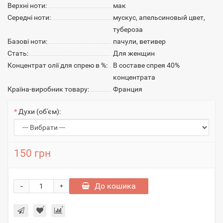
Верхні ноти:
мак
Середні ноти:
мускус, апельсиновый цвет,
тубероза
Базові ноти:
пачули, ветивер
Стать:
Для женщин
Концентрат олії для спрею в %:
В составе спрея 40%
концентрата
Країна-виробник товару:
Франция
Духи (об'єм):
150 грн
-
До кошика
+