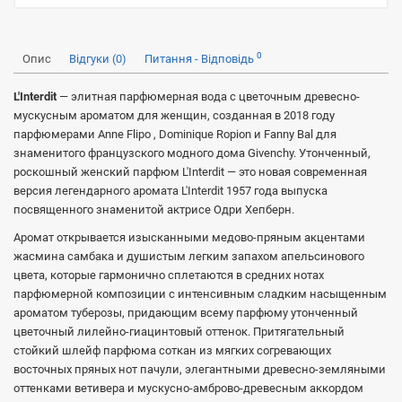
0
Опис
Відгуки (0)
Питання - Відповідь
L'Interdit
— элитная парфюмерная вода с цветочным древесно-
мускусным ароматом для женщин, созданная в 2018 году
парфюмерами Anne Flipo , Dominique Ropion и Fanny Bal для
знаменитого французского модного дома Givenchy. Утонченный,
роскошный женский парфюм L'Interdit — это новая современная
версия легендарного аромата L'Interdit 1957 года выпуска
посвященного знаменитой актрисе Одри Хепберн.
Аромат открывается изысканными медово-пряным акцентами
жасмина самбака и душистым легким запахом апельсинового
цвета, которые гармонично сплетаются в средних нотах
парфюмерной композиции с интенсивным сладким насыщенным
ароматом туберозы, придающим всему парфюму утонченный
цветочный лилейно-гиацинтовый оттенок. Притягательный
стойкий шлейф парфюма соткан из мягких согревающих
восточных пряных нот пачули, элегантными древесно-земляными
оттенками ветивера и мускусно-амброво-древесным аккордом