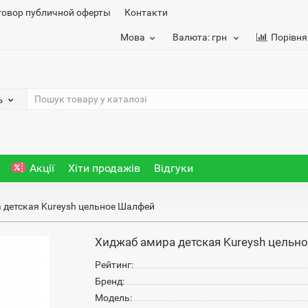
говор публичной оферты
Контакти
Мова
Валюта:
грн
Порівня
ь
Акції
Хіти продажів
Відгуки
 детская Kureysh цельное Шалфей
Хиджаб амира детская Kureysh цельн
Рейтинг:
Бренд:
Модель: