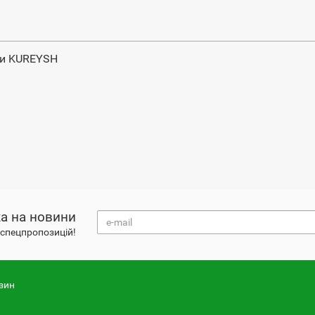
ки KUREYSH
а на новини
і спецпропозицій!
зин