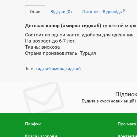
0
Опис
Відгуки (0)
Питання - Відповідь
Детская капор (амирка хиджаб)
турецкой мар
Состоит из одной части, удобной для одевания.
На возраст до 6-7 лет.
Ткань: вискоза
Страна производитель: Турция
Теги:
хиджаб амира
,
хиджаб
Підписк
Будьте в курсі нових акцій 
Парфум
Про мага
Краса і здоров'я
Контакти