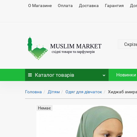
О Магазине
Оплата
Доставка
Гарантия
До
Скріз
Каталог
товарів
Новинки
Головна
Дітям
Одяг для дівчаток
Хиджаб амира
Немає