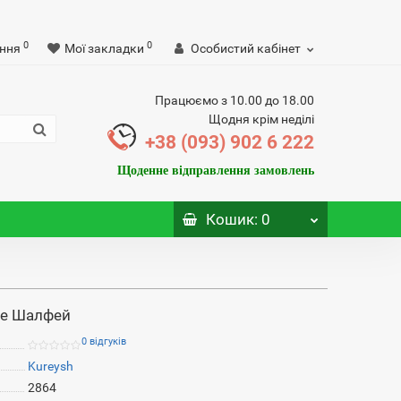
0
0
ння
Мої закладки
Особистий кабінет
Працюємо з 10.00 до 18.00
Щодня крім неділі
+38 (093) 902 6 222
Щоденне відправлення замовлень
Кошик
: 0
ое Шалфей
0 відгуків
Kureysh
2864