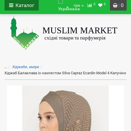
0
0
Каталог
: 0
грн
...
Хіджаби, аміри
Хіджаб Балаклава із нахлестом Silva Capraz Ecardin Model 4 Капучіно