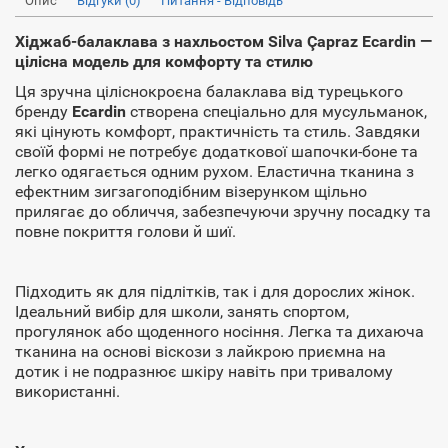
Опис
Відгуки (0)
Питання - Відповідь
Хіджаб-балаклава з нахльостом Silva Çapraz Ecardin —
цілісна модель для комфорту та стилю
Ця зручна ціліснокроєна балаклава від турецького
бренду
Ecardin
створена спеціально для мусульманок,
які цінують комфорт, практичність та стиль. Завдяки
своїй формі не потребує додаткової шапочки-боне та
легко одягається одним рухом. Еластична тканина з
ефектним зигзагоподібним візерунком щільно
прилягає до обличчя, забезпечуючи зручну посадку та
повне покриття голови й шиї.
Підходить як для підлітків, так і для дорослих жінок.
Ідеальний вибір для школи, занять спортом,
прогулянок або щоденного носіння. Легка та дихаюча
тканина на основі віскози з лайкрою приємна на
дотик і не подразнює шкіру навіть при тривалому
використанні.