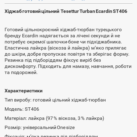
Хіджаб готовий цільний Tesettur Turban Ecardin ST406
Готовий цільнокроєний хіджаб‑тюрбан турецького
бренду Ecardin надягається за лічені секунди й не
потребує окремої шапочки‑боне чи підхіджабника.
Еластична лайкра (віскоза й лайкра) м’яко прилягає
до шкіри, добре пропускає повітря та зберігає форму.
Резинка під підборіддям фіксує виріб без
дискомфорту. Підходить для намазу, навчання, роботи
та подорожей.
Характеристики
Тип виробу: готовий цільний хіджаб‑тюрбан
Модель: ST406
Матеріал: лайкра (97 % віскоза, 3 % лайкра)
Розмір: універсальний One size
Фіксація: м’яка резинка під підборіддям