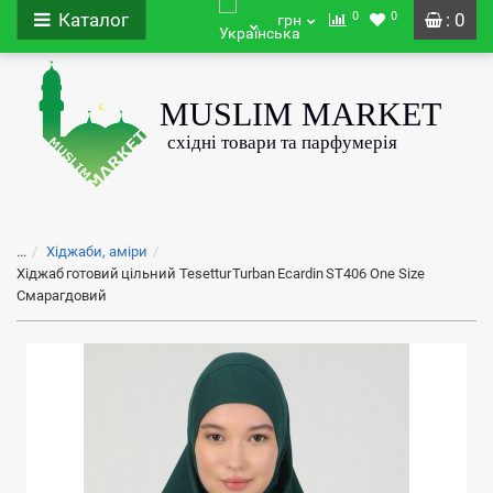
0
0
Каталог
: 0
грн
...
Хіджаби, аміри
Хіджаб готовий цільний Tesettur Turban Ecardin ST406 One Size
Смарагдовий