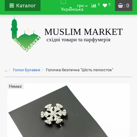
0
0
Каталог
: 0
грн
...
Голки Булавки
Голочка безпечна "Шість пелюсток"
Немає