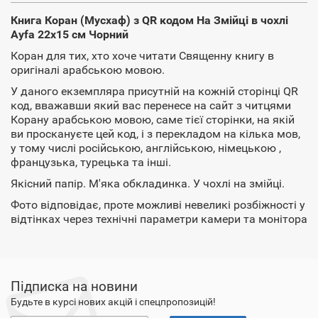
Книга Коран (Мусхаф) з QR кодом На Змійці в чохлі
Ayfa 22х15 см Чорний
Коран для тих, хто хоче читати Священну книгу в
оригіналі арабською мовою.
У даного екземпляра присутній на кожній сторінці QR
код, вважавши який вас перенесе на сайт з читцями
Корану арабською мовою, саме тієї сторінки, на якій
ви проскануєте цей код, і з перекладом на кілька мов,
у тому числі російською, англійською, німецькою ,
французька, турецька та інші.
Якісний папір. М'яка обкладинка. У чохлі на змійці.
Фото відповідає, проте можливі невеликі розбіжності у
відтінках через технічні параметри камери та монітора
Підписка на новини
Будьте в курсі нових акцій і спецпропозицій!