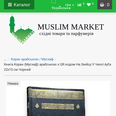
0
0
Каталог
: 0
грн
...
Коран арабською / Мусхаф
Книга Коран (Мусхаф) арабською з QR кодом На Змійці У Чехлі Ayfa
22х15 см Чорний
Немає