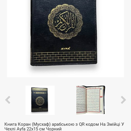
Книга Коран (Мусхаф) арабською з QR кодом На Змійці У
Чехлі Ayfa 22х15 см Чорний