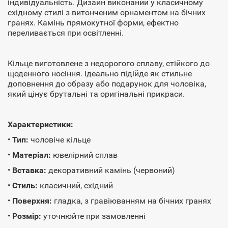
індивідуальність. Дизайн виконаний у класичному
східному стилі з витонченим орнаментом на бічних
гранях. Камінь прямокутної форми, ефектно
переливається при освітленні.
Кільце виготовлене з недорогого сплаву, стійкого до
щоденного носіння. Ідеально підійде як стильне
доповнення до образу або подарунок для чоловіка,
який цінує брутальні та оригінальні прикраси.
Характеристики:
•
Тип:
чоловіче кільце
•
Матеріал:
ювелірний сплав
•
Вставка:
декоративний камінь (червоний)
•
Стиль:
класичний, східний
•
Поверхня:
гладка, з гравіюванням на бічних гранях
•
Розмір:
уточнюйте при замовленні