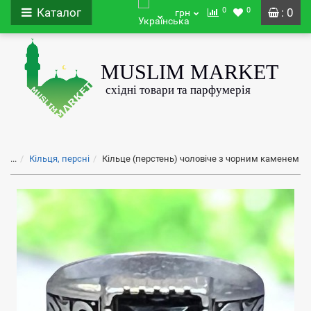
0
0
Каталог
: 0
грн
...
Кільця, персні
Кільце (перстень) чоловіче з чорним каменем