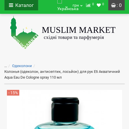
0
0
Каталог
: 0
грн
...
Одеколони
Колонья (одеколон, антисептик, лосьйон) для рук Eti Акватичний
Aqua Eau De Cologne spray 110 мл
- 15%