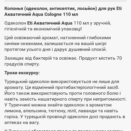
Колонья (одеколон, антисептик, лосьйон) для рук Eti
Акватичний Aqua Cologne 110 мл
Одеколон
Eti Акватичний Aqua
110 мл у зручній,
гігієнічній та економічній упаковці!
Цей освіжаючий аромат, натхненний глибокими
синіми океанами, залишається на вашій шкірі
протягом усього дня і дарує душевний спокій.
Захищає від бактерій та освіжає. Продукт містить 70
градусів спирту.
Трохи екскурсу:
Турецький одеколон використовується не лише для
аромату. Це відмінний протибактеріологічний засіб.
Його також використовують проти головного болю і
навіть замість нашатирного спирту при непритомності.
У Туреччині можна знайти одеколон з ароматом
лимона, апельсина, тютюну, лілії, лаванди та навіть
горіха. У турецькій провінції одеколон досі продають в
аптеках на вагу.