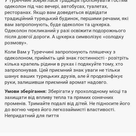
У Туреччині збереглася традиція пропонувати гостям
одеколон під час вечері, автобусах, туалетах,
ресторанах. Якщо вам доведеться відвідати
традиційний турецький будинок, першими речами, які
вам запропонують, буде одеколон та цукерка.
Одеколон покликаний у разі освіжити подорожнього
після довгої дороги. А цукерка символізує «солодку
розмову».
Коли Вам у Туреччині запропонують пляшечку з
одеколоном, прийміть цей знак гостинності - розітріть
кілька крапель рідини в руках і подякуйте тому, хто
запропонував. Цей приємний знак уваги не тільки
шанує ваших турецьких друзів, але й продезінфікує
руки, залишивши приємний аромат надовго.
Умови зберігання:
Зберігати у прохолодному місці та
захищати від впливу тепла та прямих сонячних
променів. Тримайте подалі від дітей. Не підносите його
до вогню через його легкозаймисті властивості.
Непридатний для пиття