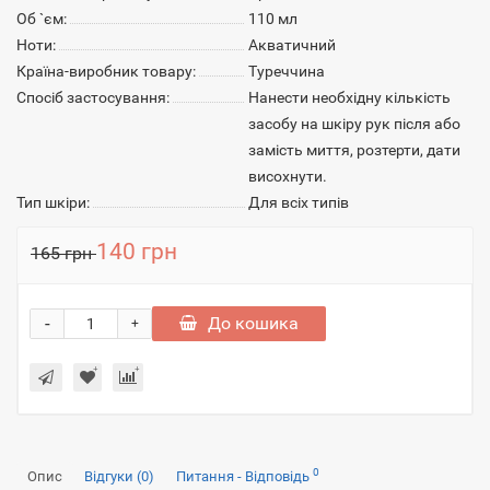
Об `єм:
110 мл
Ноти:
Акватичний
Країна-виробник товару:
Туреччина
Спосіб застосування:
Нанести необхідну кількість
засобу на шкіру рук після або
замість миття, розтерти, дати
висохнути.
Тип шкіри:
Для всіх типів
140 грн
165 грн
-
До кошика
+
0
Опис
Відгуки (0)
Питання - Відповідь