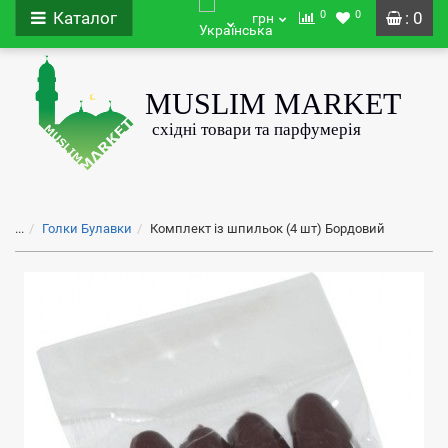
0
0
Каталог
: 0
грн
...
Голки Булавки
Комплект із шпильок (4 шт) Бордовий