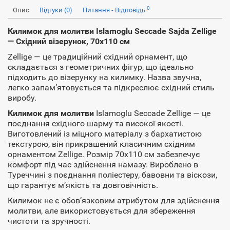
0
Опис
Відгуки (0)
Питання - Відповідь
Килимок для молитви Islamoglu Seccade Sajda Zellige
— Східний візерунок, 70x110 см
Zellige — це традиційний східний орнамент, що
складається з геометричних фігур, що ідеально
підходить до візерунку на килимку. Назва звучна,
легко запам’ятовується та підкреслює східний стиль
виробу.
Килимок для молитви
Islamoglu Seccade Zellige — це
поєднання східного шарму та високої якості.
Виготовлений із міцного матеріалу з бархатистою
текстурою, він прикрашений класичним східним
орнаментом Zellige. Розмір 70x110 см забезпечує
комфорт під час здійснення намазу. Вироблено в
Туреччині з поєднання поліестеру, бавовни та віскози,
що гарантує м’якість та довговічність.
Килимок не є обов’язковим атрибутом для здійснення
молитви, але використовується для збереження
чистоти та зручності.