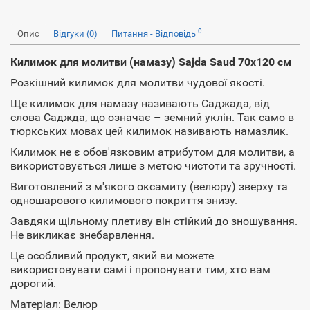
0
Опис
Відгуки (0)
Питання - Відповідь
Килимок для молитви (намазу) Sajda Saud 70х120 см
Розкішний килимок для молитви чудової якості.
Ще килимок для намазу називають Саджада, від
слова Саджда, що означає – земний уклін. Так само в
тюркських мовах цей килимок називають намазлик.
Килимок не є обов'язковим атрибутом для молитви, а
використовується лише з метою чистоти та зручності.
Виготовлений з м'якого оксамиту (велюру) зверху та
одношарового килимового покриття знизу.
Завдяки щільному плетиву він стійкий до зношування.
Не викликає знебарвлення.
Це особливий продукт, який ви можете
використовувати самі і пропонувати тим, хто вам
дорогий.
Матеріал: Велюр