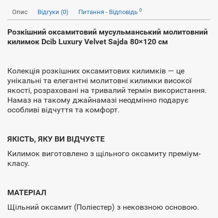
0
Опис
Відгуки (0)
Питання - Відповідь
Розкішний оксамитовий мусульманський молитовний
килимок Dcib Luxury Velvet Sajda 80×120 см
Колекція розкішних оксамитових килимків — це
унікальні та елегантні молитовні килимки високої
якості, розраховані на тривалий термін використання.
Намаз на такому джайнамазі неодмінно подарує
особливі відчуття та комфорт.
ЯКІСТЬ, ЯКУ ВИ ВІДЧУЄТЕ
Килимок виготовлено з щільного оксамиту преміум-
класу.
МАТЕРІАЛ
Щільний оксамит (Поліестер) з нековзною основою.