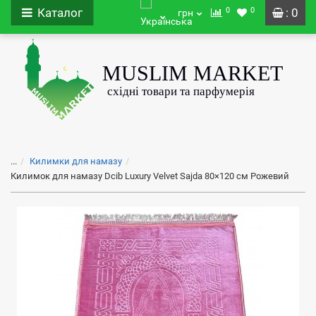
0
0
Каталог
: 0
грн
...
Килимки для намазу
Килимок для намазу Dcib Luxury Velvet Sajda 80×120 см Рожевий