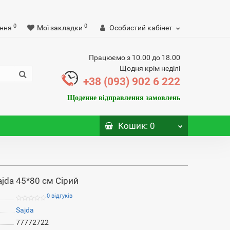
0
0
ння
Мої закладки
Особистий кабінет
Працюємо з 10.00 до 18.00
Щодня крім неділі
+38 (093) 902 6 222
Щоденне відправлення замовлень
Кошик
: 0
jda 45*80 см Сірий
0 відгуків
Sajda
77772722