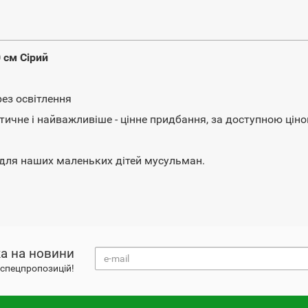
 см Сірий
рез освітлення
тичне і найважливіше - цінне придбання, за доступною ціно
для наших маленьких дітей мусульман.
а на новини
і спецпропозицій!