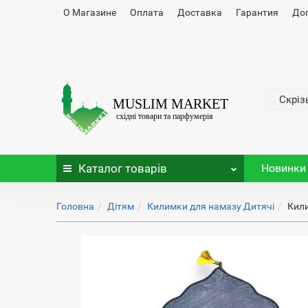
О Магазине
Оплата
Доставка
Гарантия
До
Скріз
Каталог
товарів
Новинки
Головна
Дітям
Килимки для намазу Дитячі
Кили