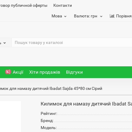
говор публичной оферты
Контакти
Мова
Валюта:
грн
Порівня
ь
Акції
Хіти продажів
Відгуки
мок для намазу дитячий Ibadat Sajda 45*80 см Сірий
Килимок для намазу дитячий Ibadat Sa
Рейтинг:
Бренд:
Модель: