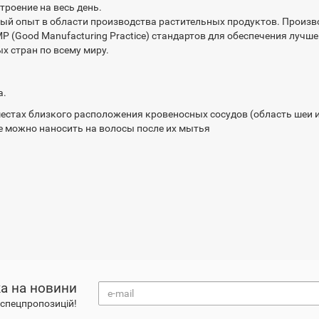
троение на весь день.
ный опыт в области производства растительных продуктов. Произв
GMP (Good Manufacturing Practice) стандартов для обеспечения луч
 стран по всему миру.
а.
местах близкого расположения кровеносных сосудов (область шеи и
 можно наносить на волосы после их мытья
а на новини
і спецпропозицій!