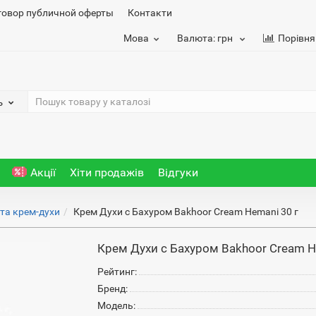
говор публичной оферты
Контакти
Мова
Валюта:
грн
Порівня
ь
Акції
Хіти продажів
Відгуки
та крем-духи
Крем Духи с Бахуром Bakhoor Cream Hemani 30 г
Крем Духи с Бахуром Bakhoor Cream H
Рейтинг:
Бренд:
Модель: