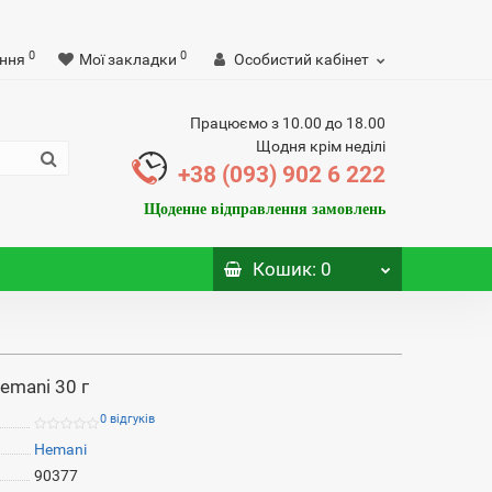
0
0
ння
Мої закладки
Особистий кабінет
Працюємо з 10.00 до 18.00
Щодня крім неділі
+38 (093) 902 6 222
Щоденне відправлення замовлень
Кошик
: 0
emani 30 г
0 відгуків
Hemani
90377