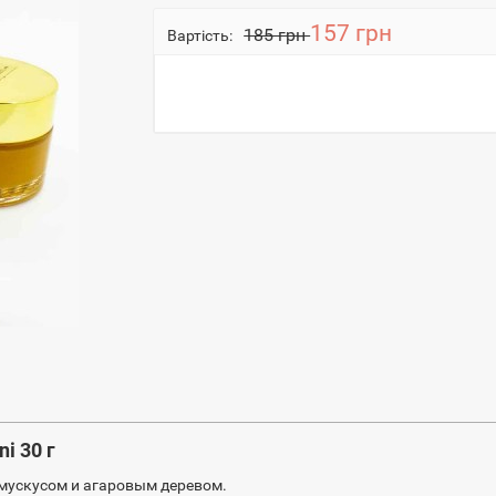
157 грн
185 грн
Вартість:
i 30 г
 мускусом и агаровым деревом.