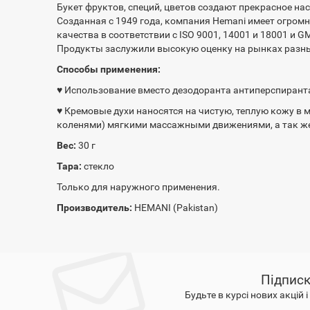
Букет фруктов, специй, цветов создают прекрасное нас
Созданная с 1949 года, компания Hemani имеет огром
качества в соответствии с ISO 9001, 14001 и 18001 и 
Продукты заслужили высокую оценку на рынках разных
Способы применения:
♥ Использование вместо дезодоранта антиперспирант
♥ Кремовые духи наносятся на чистую, теплую кожу в 
коленями) мягкими массажными движениями, а так же
Вес:
30 г
Тара:
стекло
Только для наружного применения.
Производитель:
HEMANI (Pakistan)
Підписк
Будьте в курсі нових акцій 