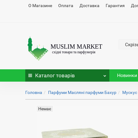
О Магазине
Оплата
Доставка
Гарантия
До
Скріз
Каталог
товарів
Новинки
Головна
Парфуми Масляні парфуми Бахур
Мускус 
Немає