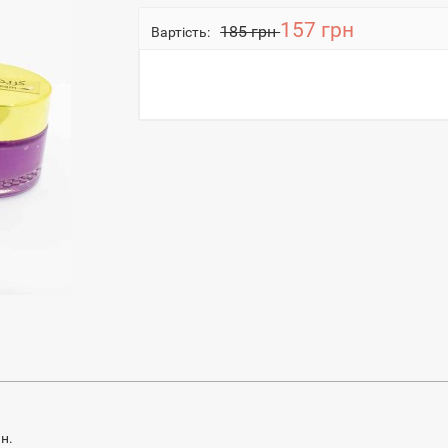
157 грн
185 грн
Вартість:
г
н.