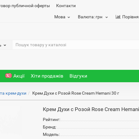
говор публичной оферты
Контакти
Мова
Валюта:
грн
Порівня
ь
Акції
Хіти продажів
Відгуки
та крем-духи
Крем Духи с Розой Rose Cream Hemani 30 г
Крем Духи с Розой Rose Cream Hemani
Рейтинг:
Бренд:
Модель: