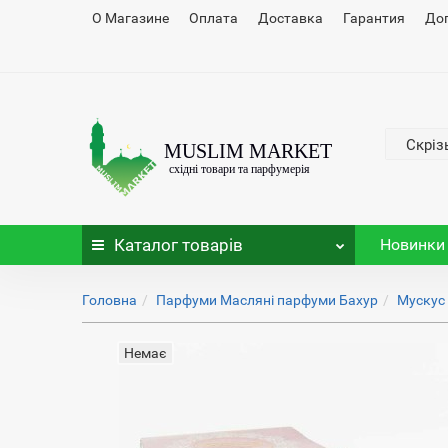
О Магазине
Оплата
Доставка
Гарантия
До
Скріз
Каталог
товарів
Новинки
Головна
Парфуми Масляні парфуми Бахур
Мускус 
Немає