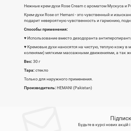
Нежные крем-духи Rose Cream с ароматом Мускуса и Р
Крем-духи Rose от Hemani - это чувственный и изыск
подарит невероятную чувственность и гармонию, подн
Способы применения:
♥ Использование вместо дезодоранта антиперспирант
♥ Кремовые духи наносятся на чистую, теплую кожу в 
коленями) мягкими массажными движениями, а так же
Вес:
30 г
Тара:
стекло
Только для наружного применения.
Производитель:
HEMANI (Pakistan)
Підписк
Будьте в курсі нових акцій 