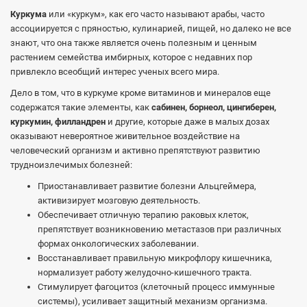
Куркума
или «куркум», как его часто называют арабы, часто
ассоциируется с пряностью, кулинарией, пищей, но далеко не все
знают, что она также является очень полезным и ценным
растением семейства имбирных, которое с недавних пор
привлекло всеобщий интерес ученых всего мира.
Дело в том, что в куркуме кроме витаминов и минералов еще
содержатся такие элементы, как
сабинен, борнеол, цингиберен,
куркумин, филландрен
и другие, которые даже в малых дозах
оказывают невероятное живительное воздействие на
человеческий организм и активно препятствуют развитию
трудноизлечимых болезней:
Приостанавливает развитие болезни Альцгеймера,
активизирует мозговую деятельность.
Обеспечивает отличную терапию раковых клеток,
препятствует возникновению метастазов при различных
формах онкологических заболевании.
Восстанавливает правильную микрофлору кишечника,
нормализует работу желудочно-кишечного тракта.
Стимулирует фагоцитоз (клеточный процесс иммунные
системы), усиливает защитный механизм организма.