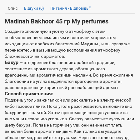
0
Опис
Відгуки (0)
Питання - Відповідь
Madinah Bakhoor 45 гр My perfumes
Создайте спокойную и уютную атмосферу с этим
необыкновенным землистым и восточным ароматом,
исходящим от арабских благовоний
Медины
, и вы сразу же
перенесетесь в вызывающую воспоминания атмосферу
ближневосточных ароматов.
Бахур
— это древнее благовоние арабской традиции,
состоящее из ароматного дерева, обогащенного
драгоценными ароматическими маслами. Во время сжигания
благовоний на углях выделяются драгоценные ароматы,
распространяющие приятный расслабляющий аромат.
Способ применения:
Поджечь уголь зажигалкой или раскалить на электрической
либо газовой плите. Пока уголь разогревается, выложите дно
бахурницы фольгой. Затем при помощи щипцов уложите на
дно чаши несколько угольков. Сверху разместите кусочки или
щепу бахура. Попав на горячие угли, они начинают тлеть,
выделяя белый ароматный дым. Как только вы увидите
облако дыма, развейте его руками. Через несколько секунд