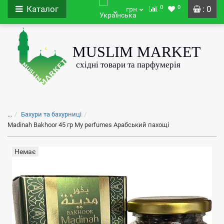
0
0
Каталог
: 0
грн
...
Бахури та бахурниці
Madinah Bakhoor 45 гр My perfumes Арабський пахощі
Немає