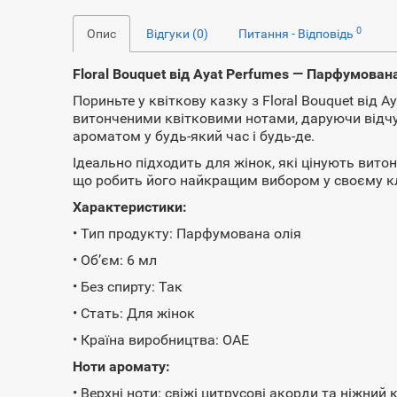
0
Опис
Відгуки (0)
Питання - Відповідь
Floral Bouquet від Ayat Perfumes — Парфумована
Пориньте у квіткову казку з Floral Bouquet від
витонченими квітковими нотами, даруючи відчу
ароматом у будь-який час і будь-де.
Ідеально підходить для жінок, які цінують вито
що робить його найкращим вибором у своєму кл
Характеристики:
• Тип продукту: Парфумована олія
• Об’єм: 6 мл
• Без спирту: Так
• Стать: Для жінок
• Країна виробництва: ОАЕ
Ноти аромату:
• Верхні ноти: свіжі цитрусові акорди та ніжний 