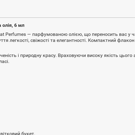
 олія, 6 мл
 Ayat Perfumes — парфумованою олією, що переносить вас у 
ття легкості, свіжості та елегантності. Компактний флако
нченість і природну красу. Враховуючи високу якість цього
асі.
квітковий букет.