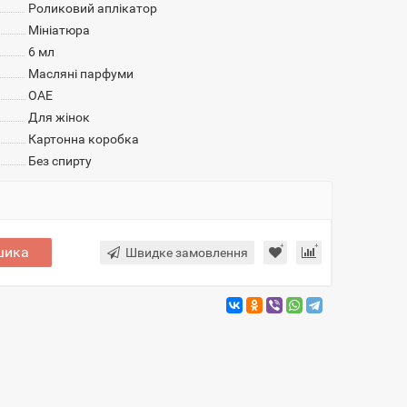
Роликовий аплікатор
Мініатюра
6 мл
Масляні парфуми
ОАЕ
Для жінок
Картонна коробка
Без спирту
шика
Швидке замовлення