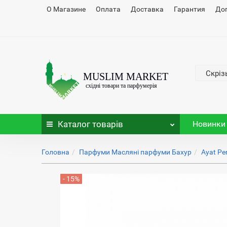
О Магазине
Оплата
Доставка
Гарантия
До
Скріз
Каталог
товарів
Новинки
Головна
Парфуми Масляні парфуми Бахур
Ayat Pe
- 15%