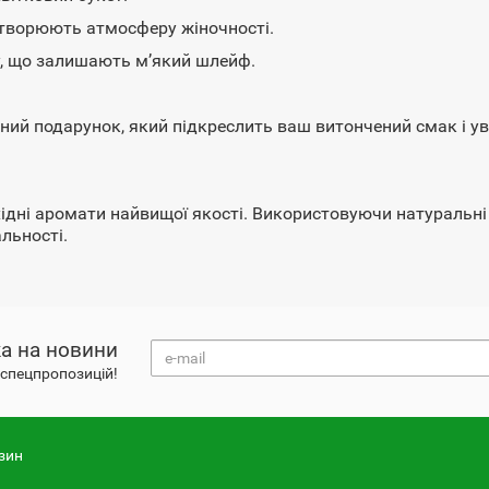
 створюють атмосферу жіночності.
су, що залишають м’який шлейф.
ьний подарунок, який підкреслить ваш витончений смак і у
дні аромати найвищої якості. Використовуючи натуральні 
льності.
а на новини
і спецпропозицій!
зин