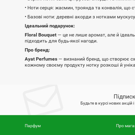
• Ноти серця: жасмин, троянда та конвалія, що
• Базові ноти: деревні акорди з нотками муску
Ідеальний подарунок:
Floral Bouquet
— це не лише аромат, але й ідеал
підходить для будь-якої нагоди.
Про бренд:
Ayat Perfumes
— визнаний бренд, що створює схі
кожному своєму продукту нотку розкоші й уніка
Підписк
Будьте в курсі нових акцій 
Парфум
Про мага