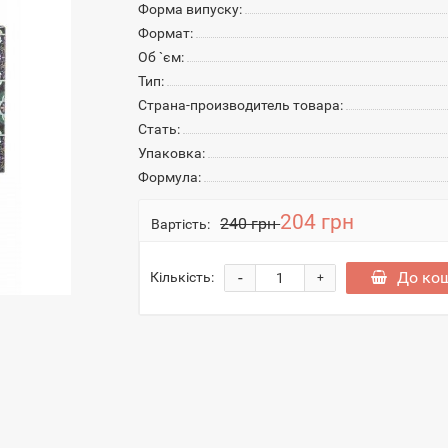
Форма випуску:
Формат:
Об `єм:
Тип:
Страна-производитель товара:
Стать:
Упаковка:
Формула:
204 грн
240 грн
Вартість:
-
До ко
Кількість:
+