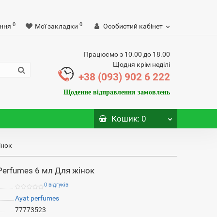
0
0
ння
Мої закладки
Особистий кабінет
Працюємо з 10.00 до 18.00
Щодня крім неділі
+38 (093) 902 6 222
Щоденне відправлення замовлень
Кошик
: 0
інок
Perfumes 6 мл Для жінок
0 відгуків
Ayat perfumes
77773523