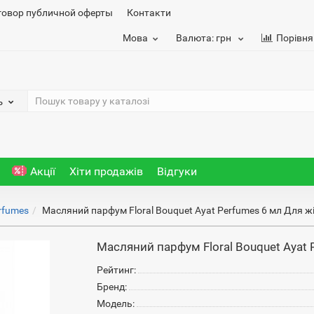
говор публичной оферты
Контакти
Мова
Валюта:
грн
Порівня
ь
Акції
Хіти продажів
Відгуки
rfumes
Масляний парфум Floral Bouquet Ayat Perfumes 6 мл Для ж
Масляний парфум Floral Bouquet Ayat 
Рейтинг:
Бренд:
Модель: