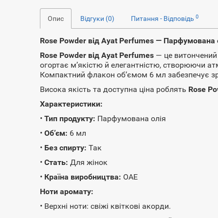
0
Опис
Відгуки (0)
Питання - Відповідь
Rose Powder від Ayat Perfumes — Парфумована о
Rose Powder від Ayat Perfumes
— це витончений 
огортає м’якістю й елегантністю, створюючи атм
Компактний флакон об’ємом 6 мл забезпечує зр
Висока якість та доступна ціна роблять
Rose Po
Характеристики:
•
Тип продукту:
Парфумована олія
•
Об’єм:
6 мл
•
Без спирту:
Так
•
Стать:
Для жінок
•
Країна виробництва:
ОАЕ
Ноти аромату:
• Верхні ноти: свіжі квіткові акорди.