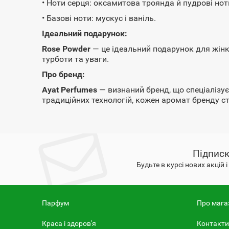
• Ноти серця: оксамитова троянда й пудрові нот
• Базові ноти: мускус і ваніль.
Ідеальний подарунок:
Rose Powder
— це ідеальний подарунок для жінки
турботи та уваги.
Про бренд:
Ayat Perfumes
— визнаний бренд, що спеціалізує
традиційних технологій, кожен аромат бренду с
Підписк
Будьте в курсі нових акцій 
Парфум
Про мага
Краса і здоров'я
Контакти