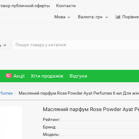
говор публичной оферты
Контакти
Мова
Валюта:
грн
Порівня
ь
Акції
Хіти продажів
Відгуки
rfumes
Масляний парфум Rose Powder Ayat Perfumes 6 мл Для жі
Масляний парфум Rose Powder Ayat P
Рейтинг:
Бренд:
Модель: