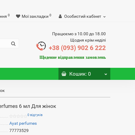
0
0
ння
Мої закладки
Особистий кабінет
Працюємо з 10.00 до 18.00
Щодня крім неділі
+38 (093) 902 6 222
Щоденне відправлення замовлень
Кошик
: 0
нок
erfumes 6 мл Для жінок
0 відгуків
Ayat perfumes
77773529