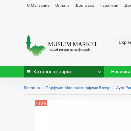
О Магазине
Оплата
Доставка
Гарантия
До
Скріз
Каталог
товарів
Новинки
Головна
Парфуми Масляні парфуми Бахур
Ayat Pe
- 15%