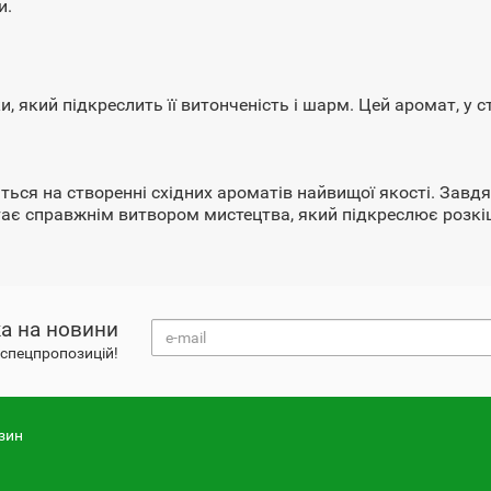
и.
, який підкреслить її витонченість і шарм. Цей аромат, у
ться на створенні східних ароматів найвищої якості. Завд
тає справжнім витвором мистецтва, який підкреслює розкіш
а на новини
і спецпропозицій!
зин