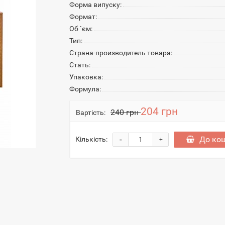
Форма випуску:
Формат:
Об `єм:
Тип:
Страна-производитель товара:
Стать:
Упаковка:
Формула:
204 грн
240 грн
Вартість:
-
До ко
Кількість:
+