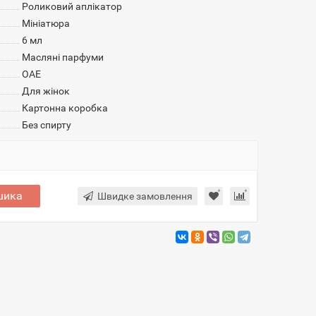
Роликовий аплікатор
Мініатюра
6 мл
Масляні парфуми
ОАЕ
Для жінок
Картонна коробка
Без спирту
шика
Швидке замовлення