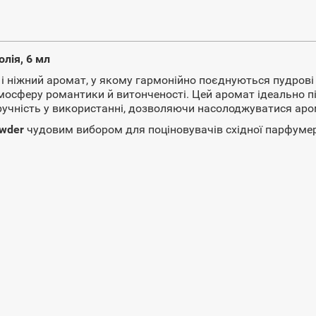
лія, 6 мл
і ніжний аромат, у якому гармонійно поєднуються пудров
осферу романтики й витонченості. Цей аромат ідеально підх
учність у використанні, дозволяючи насолоджуватися аро
wder
чудовим вибором для поціновувачів східної парфумері