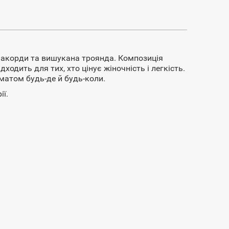
і акорди та вишукана троянда. Композиція
одить для тих, хто цінує жіночність і легкість.
матом будь-де й будь-коли.
ї.