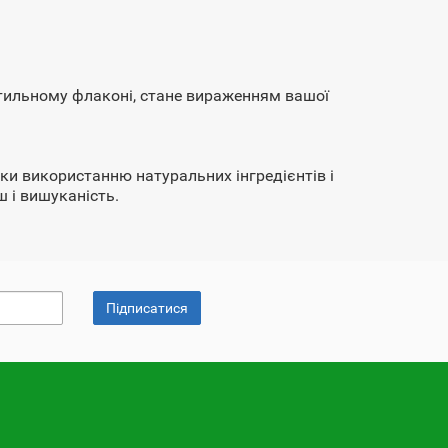
 стильному флаконі, стане вираженням вашої
яки використанню натуральних інгредієнтів і
 і вишуканість.
Підписатися