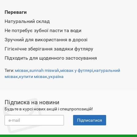
Переваги
Натуральний склад
Не потребує зубної пасти та води
Зручний для використання в дорозі
Гігієнічне зберігання завдяки футляру
Підходить для щоденного застосування
Теги:
місвак
,
sunnah miswak
,
місвак у футлярі
,
натуральний
місвак
,
купити місвак
,
україна
Підписка на новини
Будьте в курсі нових акцій і спецпропозицій!
Підписатися