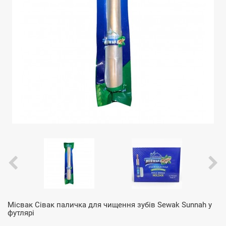
Місвак Сівак паличка для чищення зубів Sewak Sunnah у
футлярі