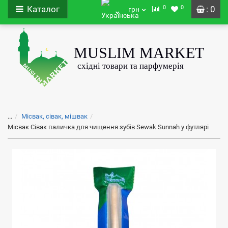
0
0
Каталог
: 0
грн
...
Місвак, сівак, мішвак
Місвак Сівак паличка для чищення зубів Sewak Sunnah у футлярі