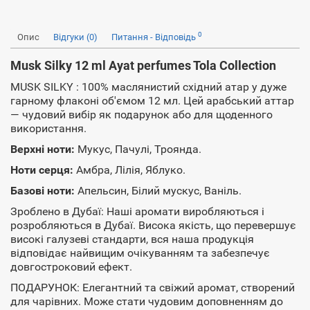
0
Опис
Відгуки (0)
Питання - Відповідь
Musk Silky 12 ml Ayat perfumes Tola Collection
MUSK SILKY : 100% маслянистий східний атар у дуже
гарному флаконі об'ємом 12 мл. Цей арабський аттар
— чудовий вибір як подарунок або для щоденного
використання.
Верхні ноти:
Мукус, Пачулі, Троянда.
Ноти серця:
Амбра, Лілія, Яблуко.
Базові ноти:
Апельсин, Білий мускус, Ваніль.
Зроблено в Дубаї: Наші аромати виробляються і
розробляються в Дубаї. Висока якість, що перевершує
високі галузеві стандарти, вся наша продукція
відповідає найвищим очікуванням та забезпечує
довгостроковий ефект.
ПОДАРУНОК: Елегантний та свіжий аромат, створений
для чарівних. Може стати чудовим доповненням до