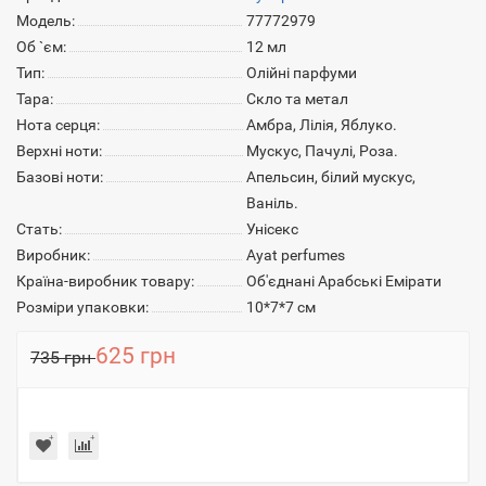
Модель:
77772979
Об `єм:
12 мл
Тип:
Олійні парфуми
Тара:
Скло та метал
Нота серця:
Амбра, Лілія, Яблуко.
Верхні ноти:
Мускус, Пачулі, Роза.
Базові ноти:
Апельсин, білий мускус,
Ваніль.
Стать:
Унісекс
Виробник:
Ayat perfumes
Країна-виробник товару:
Об'єднані Арабські Емірати
Розміри упаковки:
10*7*7 см
625 грн
735 грн