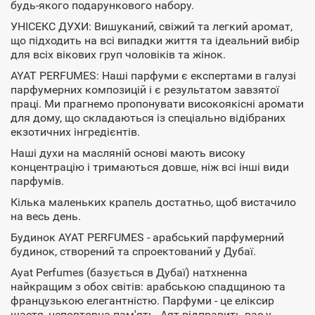
будь-якого подарункового набору.
УНІСЕКС ДУХИ: Вишуканий, свіжий та легкий аромат,
що підходить на всі випадки життя та ідеальний вибір
для всіх вікових груп чоловіків та жінок.
AYAT PERFUMES: Наші парфуми є експертами в галузі
парфумерних композицій і є результатом завзятої
праці. Ми прагнемо пропонувати високоякісні аромати
для дому, що складаються із спеціально відібраних
екзотичних інгредієнтів.
Наші духи на масляній основі мають високу
концентрацію і тримаються довше, ніж всі інші види
парфумів.
Кілька маленьких крапель достатньо, щоб вистачило
на весь день.
Будинок AYAT PERFUMES - арабський парфумерний
будинок, створений та спроектований у Дубаї.
Ayat Perfumes (базується в Дубаї) натхненна
найкращим з обох світів: арабською спадщиною та
французькою елегантністю. Парфуми - це еліксир
щастя, неповторна пам'ять. Аят відправить вас у