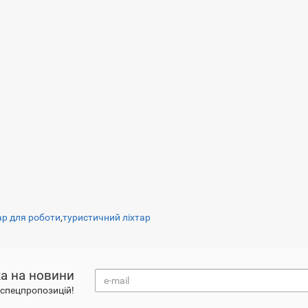
ар для роботи
,
туристичний ліхтар
а на новини
і спецпропозицій!