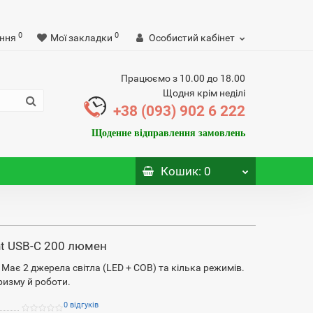
0
0
ння
Мої закладки
Особистий кабінет
Працюємо з 10.00 до 18.00
Щодня крім неділі
+38 (093) 902 6 222
Щоденне відправлення замовлень
Кошик
: 0
ht USB-C 200 люмен
Має 2 джерела світла (LED + COB) та кілька режимів.
ризму й роботи.
0 відгуків