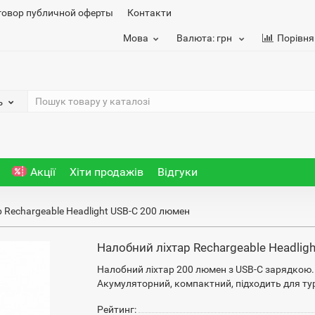
говор публичной оферты
Контакти
Мова
Валюта:
грн
Порівня
ь
Акції
Хіти продажів
Відгуки
 Rechargeable Headlight USB-C 200 люмен
Налобний ліхтар Rechargeable Headlig
Налобний ліхтар 200 люмен з USB-C зарядкою. 
Акумуляторний, компактний, підходить для ту
Рейтинг: