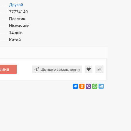
Другой
77774140
Пластик
Німеччина
14 днів
Китай
шика
Швидке замовлення