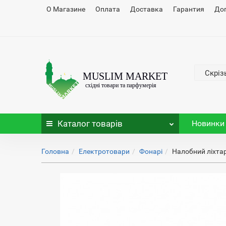
О Магазине
Оплата
Доставка
Гарантия
До
Скріз
Каталог
товарів
Новинки
Головна
Електротовари
Фонарі
Налобний ліхтар