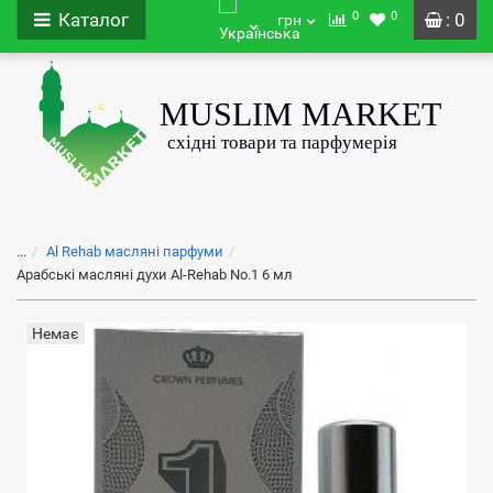
0
0
Каталог
: 0
грн
...
Al Rehab масляні парфуми
Арабські масляні духи Al-Rehab No.1 6 мл
Немає