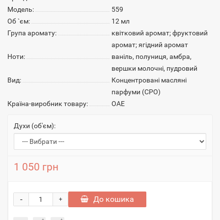
Модель:
559
Об `єм:
12 мл
Група аромату:
квітковий аромат; фруктовий
аромат; ягідний аромат
Ноти:
ваніль, полуниця, амбра,
вершки молочні, пудровий
Вид:
Концентровані масляні
парфуми (CPO)
Країна-виробник товару:
ОАЕ
Духи (об'єм):
1 050 грн
-
До кошика
+