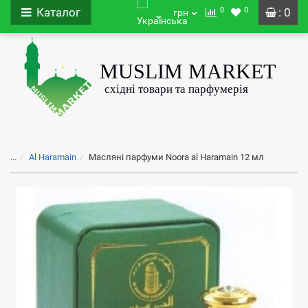
0
0
Каталог
: 0
грн
...
Al Haramain
Масляні парфуми Noora al Haramain 12 мл