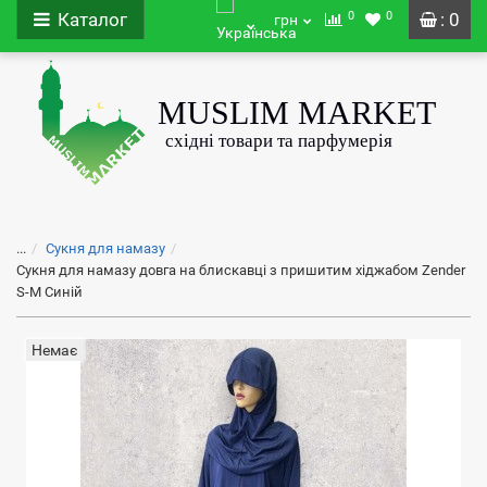
0
0
Каталог
: 0
грн
...
Сукня для намазу
Сукня для намазу довга на блискавці з пришитим хіджабом Zender
S-M Синій
Немає