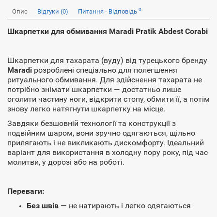
0
Опис
Відгуки (0)
Питання - Відповідь
Шкарпетки для обмивання Maradi Pratik Abdest Corabi
Шкарпетки для тахарата (вуду) від турецького бренду
Maradi
розроблені спеціально для полегшення
ритуального обмивання. Для здійснення тахарата не
потрібно знімати шкарпетки — достатньо лише
оголити частину ноги, відкрити стопу, обмити її, а потім
знову легко натягнути шкарпетку на місце.
Завдяки безшовній технології та конструкції з
подвійним шаром, вони зручно одягаються, щільно
прилягають і не викликають дискомфорту. Ідеальний
варіант для використання в холодну пору року, під час
молитви, у дорозі або на роботі.
Переваги:
Без швів
— не натирають і легко одягаються