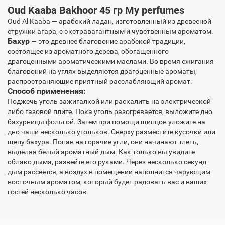
Oud Kaaba Bakhoor 45 гр My perfumes
Oud Al Kaaba — арабский ладан, изготовленный из древесной
стружки агара, с экстравагантным и чувственным ароматом.
Бахур
— это древнее благовоние арабской традиции,
состоящее из ароматного дерева, обогащенного
драгоценными ароматическими маслами. Во время сжигания
благовоний на углях выделяются драгоценные ароматы,
распространяющие приятный расслабляющий аромат.
Способ применения:
Поджечь уголь зажигалкой или раскалить на электрической
либо газовой плите. Пока уголь разогревается, выложите дно
бахурницы фольгой. Затем при помощи щипцов уложите на
дно чаши несколько угольков. Сверху разместите кусочки или
щепу бахура. Попав на горячие угли, они начинают тлеть,
выделяя белый ароматный дым. Как только вы увидите
облако дыма, развейте его руками. Через несколько секунд
дым рассеется, а воздух в помещении наполнится чарующим
восточным ароматом, который будет радовать вас и ваших
гостей несколько часов.