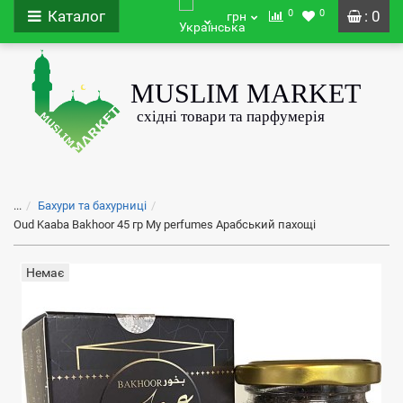
0
0
Каталог
: 0
грн
...
Бахури та бахурниці
Oud Kaaba Bakhoor 45 гр My perfumes Арабський пахощі
Немає