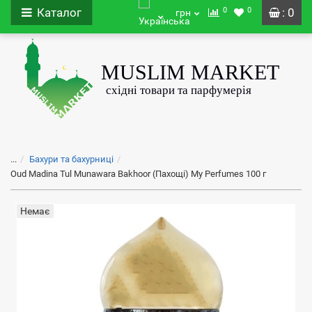
0
0
Каталог
: 0
грн
...
Бахури та бахурниці
Oud Madina Tul Munawara Bakhoor (Пахощі) My Perfumes 100 г
Немає