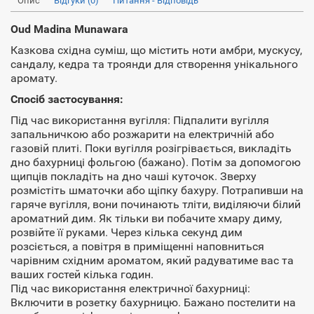
Опис
Відгуки (0)
Питання - Відповідь
Oud Madina Munawara
Казкова східна суміш, що містить ноти амбри, мускусу,
сандалу, кедра та троянди для створення унікального
аромату.
Спосіб застосування:
Під час використання вугілля: Підпалити вугілля
запальничкою або розжарити на електричній або
газовій плиті. Поки вугілля розігрівається, викладіть
дно бахурниці фольгою (бажано). Потім за допомогою
щипців покладіть на дно чаші куточок. Зверху
розмістіть шматочки або щіпку бахуру. Потрапивши на
гаряче вугілля, вони починають тліти, виділяючи білий
ароматний дим. Як тільки ви побачите хмару диму,
розвійте її руками. Через кілька секунд дим
розсіється, а повітря в приміщенні наповниться
чарівним східним ароматом, який радуватиме вас та
ваших гостей кілька годин.
Під час використання електричної бахурниці:
Включити в розетку бахурницю. Бажано постелити на