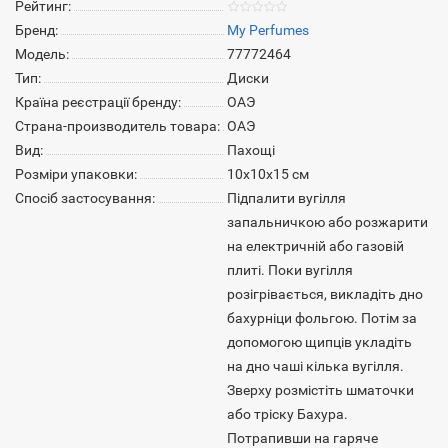
Рейтинг:
Бренд:
My Perfumes
Модель:
77772464
Тип:
Диски
Країна реєстрації бренду:
ОАЭ
Страна-производитель товара:
ОАЭ
Вид:
Пахощі
Розміри упаковки:
10х10х15 см
Спосіб застосування:
Підпалити вугілля
запальничкою або розжарити
на електричній або газовій
плиті. Поки вугілля
розігрівається, викладіть дно
бахурніци фольгою. Потім за
допомогою щипців укладіть
на дно чаші кілька вугілля.
Зверху розмістіть шматочки
або тріску Бахура.
Потрапивши на гаряче