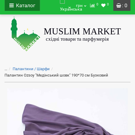
0
0
Каталог
: 0
грн
...
Палантини / Шарфи
Палантин Ozsoy "Медінський шовк" 190*70 см Бузковий