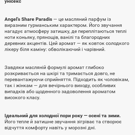
унісекс
Angel’s Share Paradis
— це масляний парфум із
виразним гурманським характером. Його звучання
нагадує атмосферу затишку, де переплітаються теплі
ноти коньяку, прянощів, ванілі та благородних
деревних акцентів. Цей аромат — як ковток солодкого
лікеру біля каміну: обволікаючий і чарівний.
Завдяки масляній формулі аромат глибоко
розкривається на шкірі та тримається довго, не
перевантажуючи сприйняття. Підходить як чоловікам,
так і жінкам — для вечірнього виходу, особливих
випадків або щоденного задоволення ароматом
високого класу.
Ідеальний для холодної пори року — осені та зими.
Його тепле й затишне звучання зігріває та створює
відчуття комфорту навіть у морозні дні.