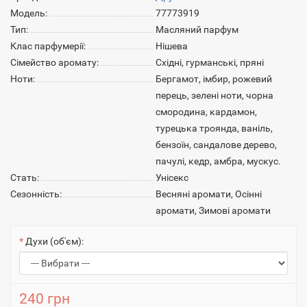
Модель:
77773919
Тип:
Масляний парфум
Клас парфумерії:
Нішева
Сімейство аромату:
Східні, гурманські, пряні
Ноти:
Бергамот, імбир, рожевий
перець, зелені ноти, чорна
смородина, кардамон,
турецька троянда, ваніль,
бензоїн, сандалове дерево,
пачулі, кедр, амбра, мускус.
Стать:
Унісекс
Сезонність:
Весняні аромати, Осінні
аромати, Зимові аромати
Духи (об'єм):
240 грн