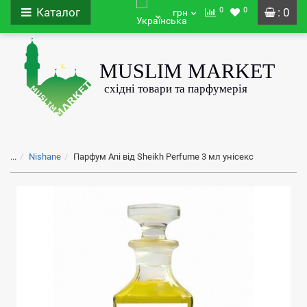
0
0
Каталог
: 0
грн
...
Nishane
Парфум Ani від Sheikh Perfume 3 мл унісекс