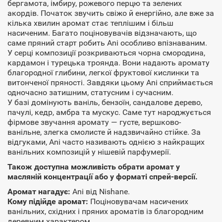
бергамота, імбиру, рожевого перцю та зелених
акордів. Початок звучить свіжо й енергійно, але вже за
кілька хвилин аромат стає теплішим і більш
насиченим. Багато поціновувачів відзначають, що
саме пряний старт робить Ani особливо впізнаваним.
У серці композиції розкриваються чорна смородина,
кардамон і турецька троянда. Вони надають аромату
благородної глибини, легкої фруктової кислинки та
витонченої пряності. Завдяки цьому Ani сприймається
одночасно затишним, статусним і сучасним.
У базі домінують ваніль, бензоїн, сандалове дерево,
пачулі, кедр, амбра та мускус. Саме тут народжується
фірмове звучання аромату — густе, вершково-
ванільне, злегка смолисте й надзвичайно стійке. За
відгуками, Ani часто називають однією з найкращих
ванільних композицій у нішевій парфумерії.
Також доступна можливість обрати аромат у
масляній концентрації або у форматі спрей-версії.
Аромат нагадує:
Ani від Nishane.
Кому підійде аромат:
Поціновувачам насичених
ванільних, східних і пряних ароматів із благородним
деревним характером.