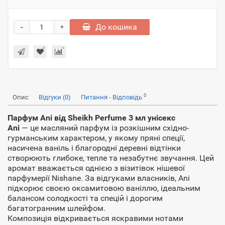
-
До кошика
+
0
Опис
Відгуки (0)
Питання - Відповідь
Парфум Ani від Sheikh Perfume 3 мл унісекс
Ani
— це масляний парфум із розкішним східно-
гурманським характером, у якому пряні спеції,
насичена ваніль і благородні деревні відтінки
створюють глибоке, тепле та незабутнє звучання. Цей
аромат вважається однією з візитівок нішевої
парфумерії Nishane. За відгуками власників, Ani
підкорює своєю оксамитовою ваніллю, ідеальним
балансом солодкості та спецій і дорогим
багатогранним шлейфом.
Композиція відкривається яскравими нотами