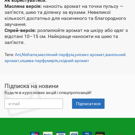
Як користуватися:
Масляна версія:
наносіть аромат на точки пульсу —
зап’ястя, шию та ділянку за вухами. Невеликої
кількості достатньо для насиченого та благородного
звучання.
Спрей-версія:
розпилюйте аромат на шкіру або одяг з
відстані 10–15 см. Найкраще наносити на шию та
зап’ястя.
Теги:
Ani
,
Nishane
,
масляний парфум
,
унісекс аромат
,
ванільний
аромат
,
нішева парфумерія
,
східний аромат
Підписка на новини
Будьте в курсі нових акцій і спецпропозицій!
Підписатися