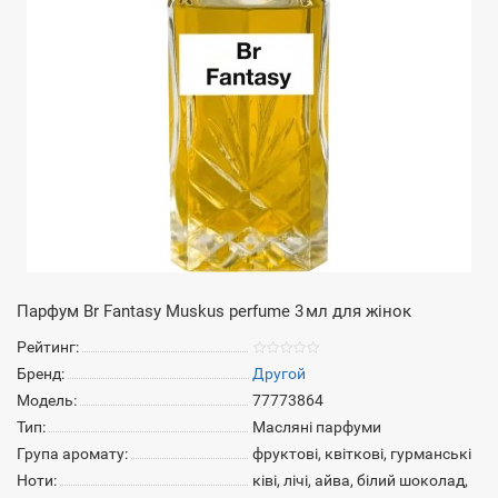
Парфум Br Fantasy Muskus perfume 3 мл для жінок
Рейтинг:
Бренд:
Другой
Модель:
77773864
Тип:
Масляні парфуми
Група аромату:
фруктові, квіткові, гурманські
Ноти:
ківі, лічі, айва, білий шоколад,