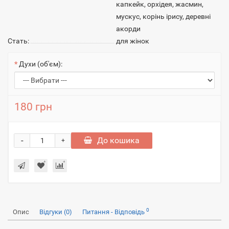
капкейк, орхідея, жасмин,
мускус, корінь ірису, деревні
акорди
Стать:
для жінок
Духи (об'єм):
180 грн
-
До кошика
+
0
Опис
Відгуки (0)
Питання - Відповідь