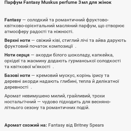
Парфум Fantasy Muskus perfume 3 мл для жінок
Fantasy
— солодкий та романтичний фруктово-
квітково-орієнтальний масляний парфум, що створює
атмосферу радості та ніжності.
Верхні ноти
— свіжий ківі, стиглий лічі та айва дарують
фруктовий початок композиції .
Ноти серця
— акорди білого шоколаду, капкейка,
орхідеї та жасмину додають гурманської солодкості
та квіткової м’якості .
Базові ноти
— кремовий мускус, корінь ірису та
деревні акорди надають глибині, тепла й делікатної
деревності .
Аромат невимушено милий, грайливий, трохи
ностальгічний — чудово підходить для весняно-
літнього сезону та романтичних подій.
Аромат схожий на:
Fantasy від Britney Spears