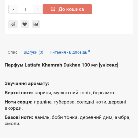
-
До кошика
+
0
Опис
Відгуки (0)
Питання - Відповідь
Парфум Lattafa Khamrah Dukhan 100 мл [унісекс]
Звучання аромату:
Верхні ноти:
кориця, мускатний горіх, бергамот.
Ноти серця:
праліне, тубероза, солодкі ноти, деревні
акорди.
Базові ноти:
ваніль, боби тонка, деревний дим, амбра,
смоли.