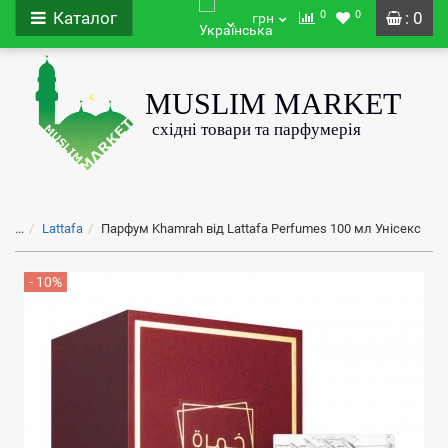
0
0
Каталог
: 0
грн
...
Lattafa
Парфум Khamrah від Lattafa Perfumes 100 мл Унісекс
- 10%