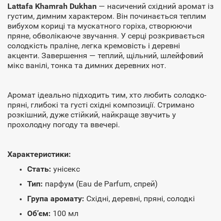
Lattafa Khamrah Dukhan
— насичений східний аромат із
густим, димним характером. Він починається теплим
вибухом кориці та мускатного горіха, створюючи
пряне, обволікаюче звучання. У серці розкривається
солодкість праліне, легка кремовість і деревні
акценти. Завершення — теплий, щільний, шлейфовий
мікс ванілі, тонка та димних деревних нот.
Аромат ідеально підходить тим, хто любить солодко-
пряні, глибокі та густі східні композиції. Стримано
розкішний, дуже стійкий, найкраще звучить у
прохолодну погоду та ввечері.
Характеристики:
Стать:
унісекс
Тип:
парфум (Eau de Parfum, спрей)
Група аромату:
Східні, деревні, пряні, солодкі
Об’єм:
100 мл