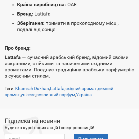
Країна виробництва:
ОАЕ
Бренд:
Lattafa
Зберігання:
тримати в прохолодному місці,
подалі від сонця
Про бренд:
Lattafa
— сучасний арабський бренд, відомий своїми
яскравими, стійкими та насиченими східними
ароматами. Поєднує традиційну арабську парфумерію
з сучасним стилем.
Теги:
Khamrah Dukhan
,
Lattafa
,
східний аромат
,
димний
аромат
,
унісекс
,
розливний парфум
,
Україна
Підписка на новини
Будьте в курсі нових акцій і спецпропозицій!