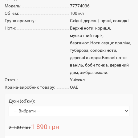
Модель:
77774036
Об `єм:
100 мл
Група аромату:
Східні, деревні, пряні, солодкі
Ноти:
Верхні ноти: кориця,
мускатний горіх,
бергамот.Ноти серця: праліне,
тубероза, солодкі ноти,
деревні акорди.Базові ноти:
ваніль, боби тонка, деревний
дим, амбра, смоли.
Стать:
Унісекс
Країна-виробник товару:
ОАЕ
Духи (об'єм):
1 890 грн
2 100 грн