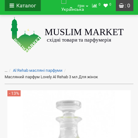
0
0
Каталог
: 0
грн
...
Al Rehab масляні парфуми
Масляний парфум Lovely Al Rehab 3 мл Для жінок
- 13%