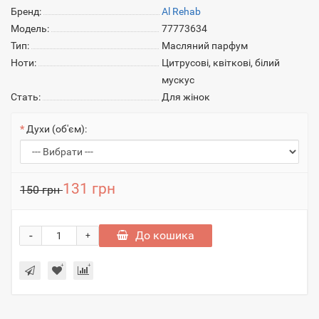
Бренд:
Al Rehab
Модель:
77773634
Тип:
Масляний парфум
Ноти:
Цитрусові, квіткові, білий
мускус
Стать:
Для жінок
Духи (об'єм):
131 грн
150 грн
-
До кошика
+