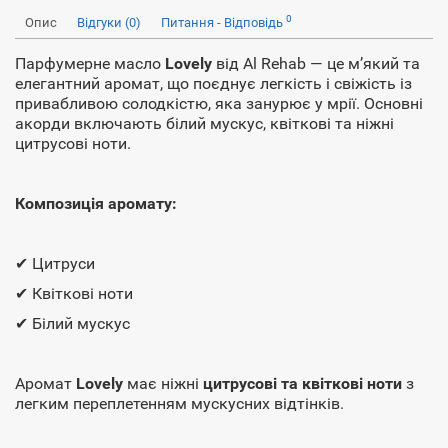
0
Опис
Відгуки (0)
Питання - Відповідь
Парфумерне масло
Lovely
від Al Rehab — це м’який та
елегантний аромат, що поєднує легкість і свіжість із
привабливою солодкістю, яка занурює у мрії. Основні
акорди включають білий мускус, квіткові та ніжні
цитрусові ноти.
Композиція аромату:
✔ Цитруси
✔ Квіткові ноти
✔ Білий мускус
Аромат
Lovely
має ніжні
цитрусові та квіткові ноти
з
легким переплетенням мускусних відтінків.