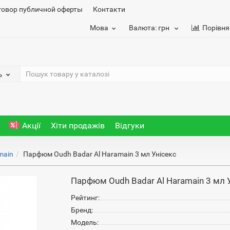
говор публичной оферты
Контакти
Мова
Валюта:
грн
Порівня
ь
Акції
Хіти продажів
Відгуки
main
Парфюм Oudh Badar Al Haramain 3 мл Унісекс
Парфюм Oudh Badar Al Haramain 3 мл 
Рейтинг:
Бренд:
Модель: