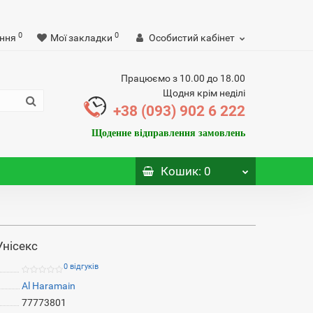
0
0
ння
Мої закладки
Особистий кабінет
Працюємо з 10.00 до 18.00
Щодня крім неділі
+38 (093) 902 6 222
Щоденне відправлення замовлень
Кошик
: 0
Унісекс
0 відгуків
Al Haramain
77773801