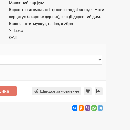
Масляний парфум
Верхні ноти: смолисті, трохи солодкі акорди. Ноти
серця: уд (агарове дерево), спеції, деревний дим.
Базові ноти: мускус, шкіра, амбра
Унісекс
ОАЕ
шика
Швидке замовлення