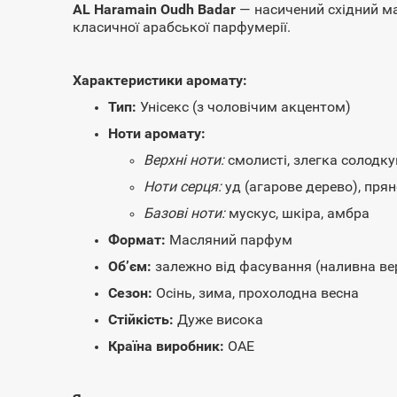
AL Haramain Oudh Badar
— насичений східний ма
класичної арабської парфумерії.
Характеристики аромату:
Тип:
Унісекс (з чоловічим акцентом)
Ноти аромату:
Верхні ноти:
смолисті, злегка солодку
Ноти серця:
уд (агарове дерево), пря
Базові ноти:
мускус, шкіра, амбра
Формат:
Масляний парфум
Обʼєм:
залежно від фасування (наливна ве
Сезон:
Осінь, зима, прохолодна весна
Стійкість:
Дуже висока
Країна виробник:
ОАЕ