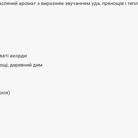
сляний аромат з виразним звучанням уда, прянощів і тепло
ваті акорди
нощі, деревний дим
рсія)