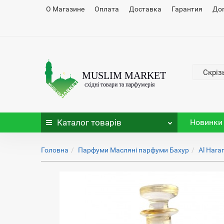
О Магазине
Оплата
Доставка
Гарантия
До
Скріз
Каталог
товарів
Новинки
Головна
Парфуми Масляні парфуми Бахур
Al Hara