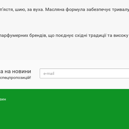
пʼястя, шию, за вуха. Масляна формула забезпечує тривалу 
парфумерних брендів, що поєднує східні традиції та високу
а на новини
і спецпропозицій!
зин