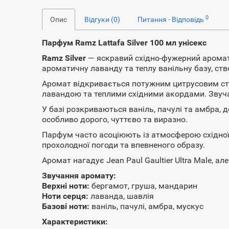
0
Опис
Відгуки (0)
Питання - Відповідь
Парфум Ramz Lattafa Silver 100 мл унісекс
Ramz Silver
— яскравий східно-фужерний аромат
ароматичну лаванду та теплу ванільну базу, ст
Аромат відкривається потужним цитрусовим ста
лавандою та теплими східними акордами. Звучан
У базі розкриваються ваніль, пачулі та амбра, 
особливо дорого, чуттєво та виразно.
Парфум часто асоціюють із атмосферою східної 
прохолодної погоди та впевненого образу.
Аромат нагадує Jean Paul Gaultier Ultra Male, ал
Звучання аромату:
Верхні ноти:
бергамот, груша, мандарин
Ноти серця:
лаванда, шавлія
Базові ноти:
ваніль, пачулі, амбра, мускус
Характеристики: