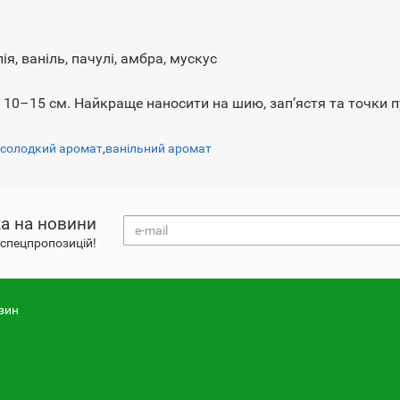
я, ваніль, пачулі, амбра, мускус
 10–15 см. Найкраще наносити на шию, зап’ястя та точки п
,
солодкий аромат
,
ванільний аромат
а на новини
і спецпропозицій!
зин