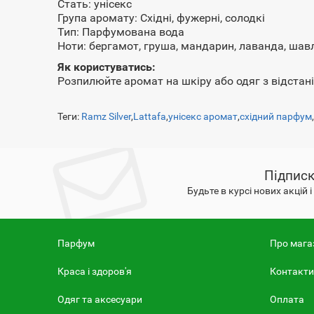
Стать: унісекс
Група аромату: Східні, фужерні, солодкі
Тип: Парфумована вода
Ноти: бергамот, груша, мандарин, лаванда, шавлі
Як користуватись:
Розпилюйте аромат на шкіру або одяг з відстані
Теги:
Ramz Silver
,
Lattafa
,
унісекс аромат
,
східний парфум
Підписк
Будьте в курсі нових акцій 
Парфум
Про мага
Краса і здоров'я
Контакти
Одяг та аксесуари
Оплата