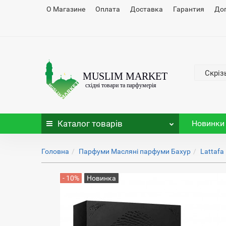
О Магазине
Оплата
Доставка
Гарантия
До
Скріз
Каталог
товарів
Новинки
Головна
Парфуми Масляні парфуми Бахур
Lattafa
- 10%
Новинка