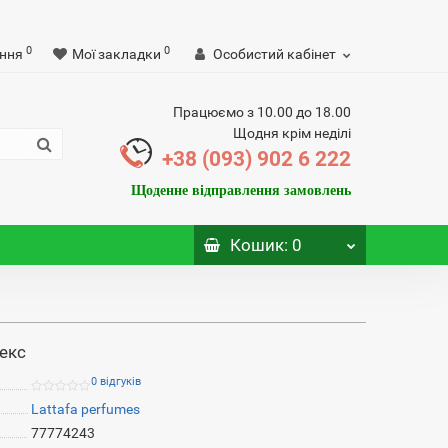
0
0
ння
Мої закладки
Особистий кабінет
Працюємо з 10.00 до 18.00
Щодня крім неділі
+38 (093) 902 6 222
Щоденне відправлення замовлень
Кошик
: 0
секс
0 відгуків
Lattafa perfumes
77774243