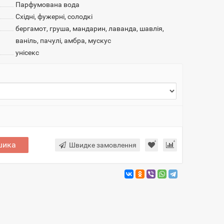
Парфумована вода
Східні, фужерні, солодкі
бергамот, груша, мандарин, лаванда, шавлія,
ваніль, пачулі, амбра, мускус
унісекс
шика
Швидке замовлення