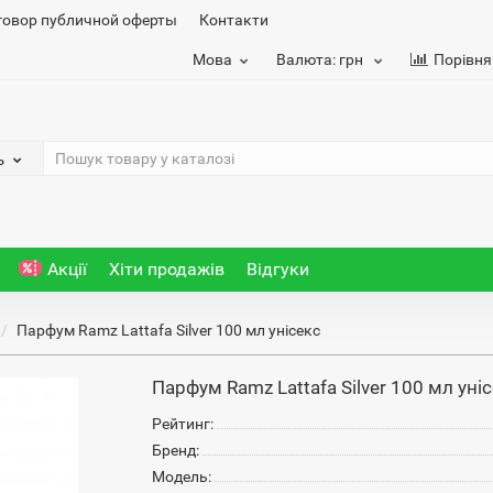
говор публичной оферты
Контакти
Мова
Валюта:
грн
Порівня
ь
Акції
Хіти продажів
Відгуки
Парфум Ramz Lattafa Silver 100 мл унісекс
Парфум Ramz Lattafa Silver 100 мл уні
Рейтинг:
Бренд:
Модель: