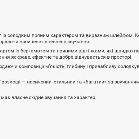
 із солодким пряним характером та виразним шлейфом. Ком
ворюючи насичене і впевнене звучання.
ртом із бергамотом та пряними відтінками, які швидко пе
ня яскраве, ефектне та добре відчувається в просторі.
додаючи композиції м’якість, глибину і привабливу солодку
розкоші — насичений, стильний та «багатий» за звучанням
е має власне східне звучання та характер.