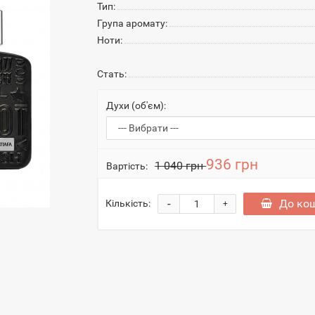
Тип:
Група аромату:
Ноти:
Стать:
Духи (об'єм):
936 грн
1 040 грн
Вартість:
-
До ко
Кількість:
+