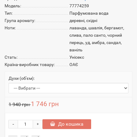
Модель:
77774259
Тип:
Парфумована вода
Група аромату:
деревні, східні
Ноти:
лаванда, шавлія, бергамот,
слива, пало санто, чорний
перець, уд, амбра, сандал,
ваніль
Стать:
Унісекс
Країна-виробник товару:
ОАЄ
Духи (об'єм):
1 746 грн
1 940 грн
-
До кошика
+