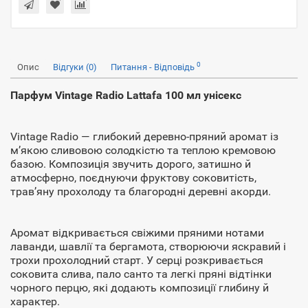
0
Опис
Відгуки (0)
Питання - Відповідь
Парфум Vintage Radio Lattafa 100 мл унісекс
Vintage Radio — глибокий деревно-пряний аромат із
м’якою сливовою солодкістю та теплою кремовою
базою. Композиція звучить дорого, затишно й
атмосферно, поєднуючи фруктову соковитість,
трав’яну прохолоду та благородні деревні акорди.
Аромат відкривається свіжими пряними нотами
лаванди, шавлії та бергамота, створюючи яскравий і
трохи прохолодний старт. У серці розкривається
соковита слива, пало санто та легкі пряні відтінки
чорного перцю, які додають композиції глибину й
характер.