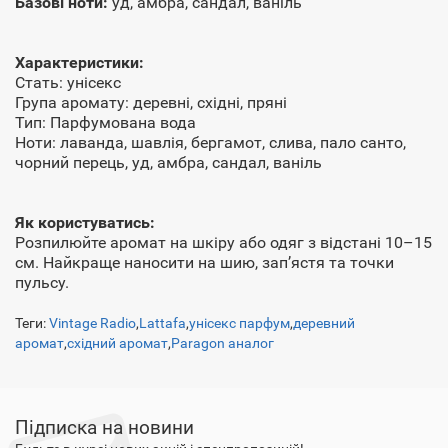
Базові ноти:
уд, амбра, сандал, ваніль
Характеристики:
Стать: унісекс
Група аромату: деревні, східні, пряні
Тип: Парфумована вода
Ноти: лаванда, шавлія, бергамот, слива, пало санто,
чорний перець, уд, амбра, сандал, ваніль
Як користуватись:
Розпилюйте аромат на шкіру або одяг з відстані 10–15
см. Найкраще наносити на шию, зап’ястя та точки
пульсу.
Теги:
Vintage Radio
,
Lattafa
,
унісекс парфум
,
деревний
аромат
,
східний аромат
,
Paragon аналог
Підписка на новини