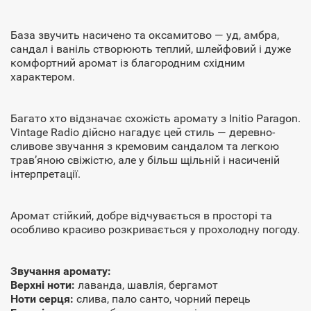
База звучить насичено та оксамитово — уд, амбра,
сандал і ваніль створюють теплий, шлейфовий і дуже
комфортний аромат із благородним східним
характером.
Багато хто відзначає схожість аромату з Initio Paragon.
Vintage Radio дійсно нагадує цей стиль — деревно-
сливове звучання з кремовим сандалом та легкою
трав’яною свіжістю, але у більш щільній і насиченій
інтерпретації.
Аромат стійкий, добре відчувається в просторі та
особливо красиво розкривається у прохолодну погоду.
Звучання аромату:
Верхні ноти:
лаванда, шавлія, бергамот
Ноти серця:
слива, пало санто, чорний перець