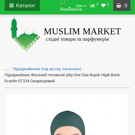
0
0
Каталог
: 0
грн
...
Підхіджабники (під хустку, палантин)
Підхіджабник Жіночий головний убір One Size Buyuk Hijab Bone
Ecardin ST224 Смарагдовий