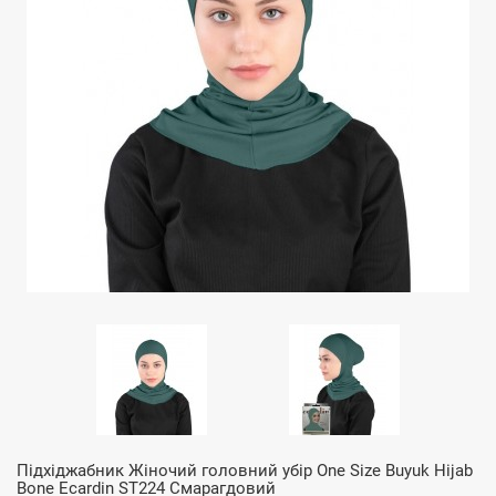
Підхіджабник Жіночий головний убір One Size Buyuk Hijab
Bone Ecardin ST224 Смарагдовий