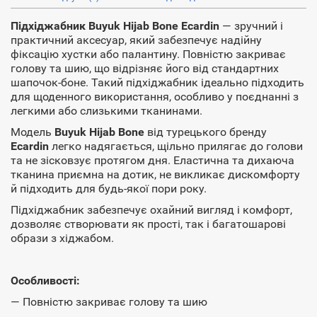
Підхіджабник Buyuk Hijab Bone Ecardin
— зручний і
практичний аксесуар, який забезпечує надійну
фіксацію хустки або палантину. Повністю закриває
голову та шию, що відрізняє його від стандартних
шапочок-боне. Такий підхіджабник ідеально підходить
для щоденного використання, особливо у поєднанні з
легкими або слизькими тканинами.
Модель
Buyuk Hijab Bone
від турецького бренду
Ecardin
легко надягається, щільно прилягає до голови
та не зісковзує протягом дня. Еластична та дихаюча
тканина приємна на дотик, не викликає дискомфорту
й підходить для будь-якої пори року.
Підхіджабник забезпечує охайний вигляд і комфорт,
дозволяє створювати як прості, так і багатошарові
образи з хіджабом.
Особливості:
— Повністю закриває голову та шию