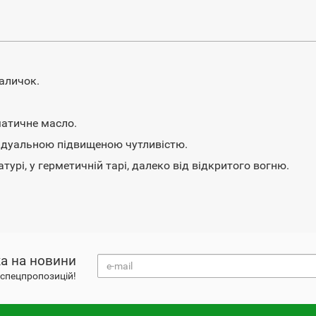
аличок.
матичне масло.
відуальною підвищеною чутливістю.
турі, у герметичній тарі, далеко від відкритого вогню.
а на новини
і спецпропозицій!