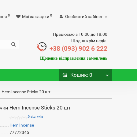
0
0
ння
Мої закладки
Особистий кабінет
Працюємо з 10.00 до 18.00
Щодня крім неділі
+38 (093) 902 6 222
Щоденне відправлення замовлень
Кошик
: 0
Hem Incense Sticks 20 шт
ки Hem Incense Sticks 20 шт
0 відгуків
Hem Incense
77772345