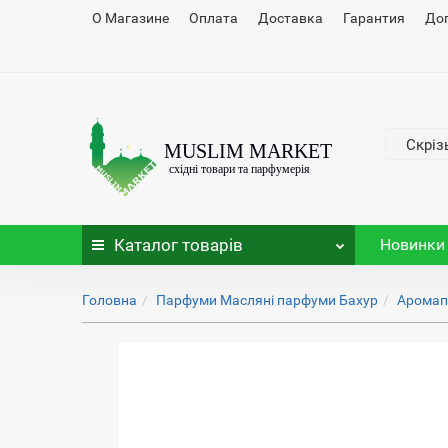
О Магазине
Оплата
Доставка
Гарантия
До
Скріз
Каталог
товарів
Новинки
Головна
Парфуми Масляні парфуми Бахур
Аромап