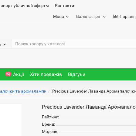
говор публичной оферты
Контакти
Мова
Валюта:
грн
Порівня
ь
Акції
Хіти продажів
Відгуки
алочки та аромалампи
Precious Lavender Лаванда Аромапалочки 
Precious Lavender Лаванда Аромапалоч
Рейтинг:
Бренд:
Модель: