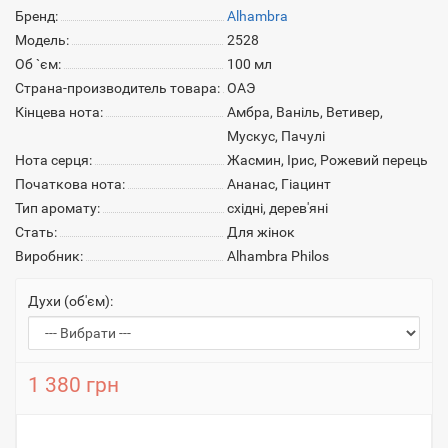
Бренд:
Alhambra
Модель:
2528
Об `єм:
100 мл
Страна-производитель товара:
ОАЭ
Кінцева нота:
Амбра, Ваніль, Ветивер,
Мускус, Пачулі
Нота серця:
Жасмин, Ірис, Рожевий перець
Початкова нота:
Ананас, Гіацинт
Тип аромату:
східні, дерев'яні
Стать:
Для жінок
Виробник:
Alhambra Philos
Духи (об'єм):
1 380 грн