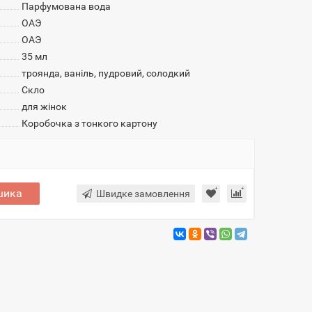
Парфумована вода
ОАЭ
ОАЭ
35 мл
троянда, ваніль, пудровий, солодкий
Скло
для жінок
Коробочка з тонкого картону
шика
Швидке замовлення