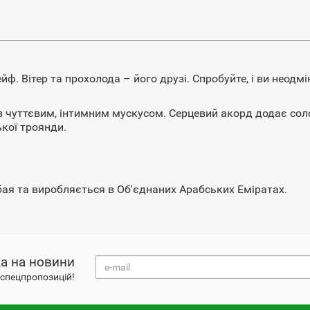
йф. Вітер та прохолода – його друзі. Спробуйте, і ви неод
із чуттєвим, інтимним мускусом. Серцевий акорд додає сол
ької троянди.
ая та виробляється в Об'єднаних Арабських Еміратах.
а на новини
і спецпропозицій!