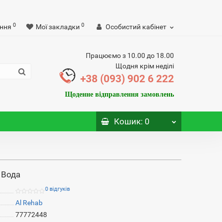
0
0
ння
Мої закладки
Особистий кабінет
Працюємо з 10.00 до 18.00
Щодня крім неділі
+38 (093) 902 6 222
Щоденне відправлення замовлень
Кошик
: 0
 Вода
0 відгуків
Al Rehab
77772448