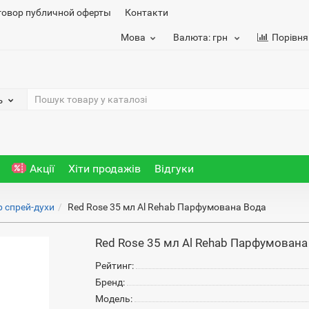
говор публичной оферты
Контакти
Мова
Валюта:
грн
Порівня
ь
Акції
Хіти продажів
Відгуки
b спрей-духи
Red Rose 35 мл Al Rehab Парфумована Вода
Red Rose 35 мл Al Rehab Парфумована
Рейтинг:
Бренд:
Модель: