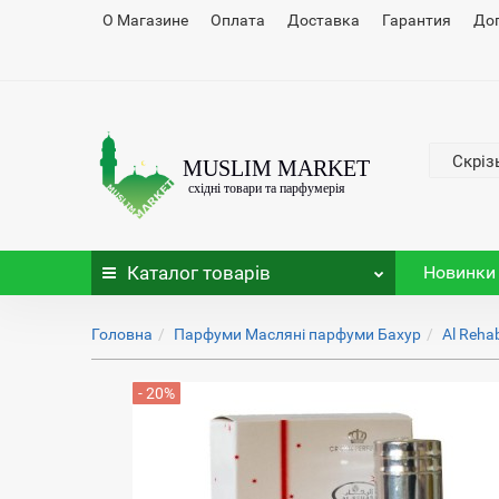
О Магазине
Оплата
Доставка
Гарантия
До
Скріз
Каталог
товарів
Новинки
Головна
Парфуми Масляні парфуми Бахур
Al Reha
- 20%