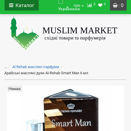
0
0
Каталог
: 0
грн
...
Al Rehab масляні парфуми
Арабські масляні духи Al-Rehab Smart Man 6 мл
Немає