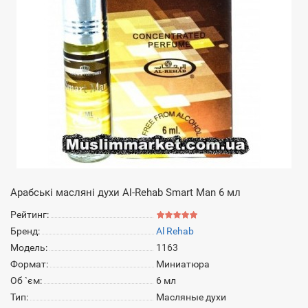
Арабські масляні духи Al-Rehab Smart Man 6 мл
Рейтинг:
Бренд:
Al Rehab
Модель:
1163
Формат:
Миниатюра
Об `єм:
6 мл
Тип:
Масляные духи