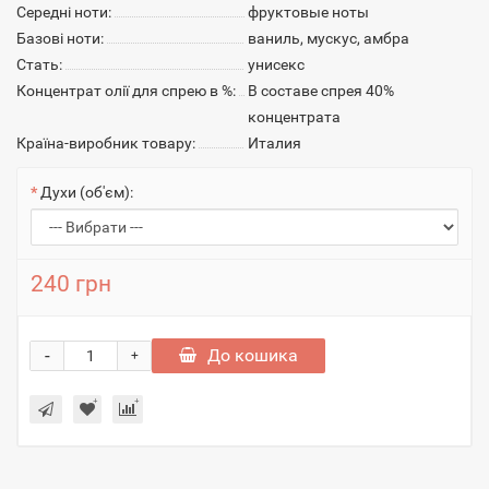
Середні ноти:
фруктовые ноты
Базові ноти:
ваниль, мускус, амбра
Стать:
унисекс
Концентрат олії для спрею в %:
В составе спрея 40%
концентрата
Країна-виробник товару:
Италия
Духи (об'єм):
240 грн
-
До кошика
+