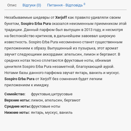
0
Опис
Відгуки (0)
Питання - Відповідь
Незабываемые шедевры от
Xerjoff
как правило удивляли своим
букетом,
Sospiro Erba Pura
оказался неизменным приемником этой
традиции. Данный парфюм был выпущен в 2013 году, и несмотря
на беспокойство критиков, в дальнейшем завоевал широкую
известность. Sospiro Erba Pura несомненно станет существенным
приложением к образу. Выпущенный из пузырька, этот аромат
звучит следующими аккордами: апельсин, лимон и бергамот. В
средних нотах тесно сплетаются фруктовые ноты, обнимая
ценителя Sospiro Erba Pura незаметной, благоухающей аурой.
Нотами базы данного парфюма звучат янтарь, ваниль и мускус.
Sospiro Erba Pura
от Xerjoff без сомнения будет легким
приложением к имиджу.
Семейство:
фруктовые,цитрусовые
Верхние ноты:
лимон, апельсин, бергамот
Средние ноты:
фруктовые ноты
Нижние ноты:
янтарь, мускус, ваниль