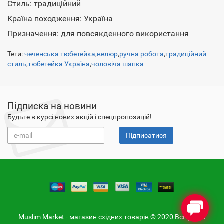
Стиль: традиційний
Країна походження: Україна
Призначення: для повсякденного використання
Теги:
чеченська тюбетейка
,
велюр
,
ручна робота
,
традиційний
стиль
,
тюбетейка Україна
,
чоловіча шапка
Підписка на новини
Будьте в курсі нових акцій і спецпропозицій!
Підписатися
Muslim Market - магазин східних товарів © 2020 Всі фото і