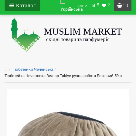
0
0
Каталог
: 0
грн
...
Тюбетейки Чеченські
Тюбетейка Чеченська Велюр Takiye ручна робота Бежевий 59 р