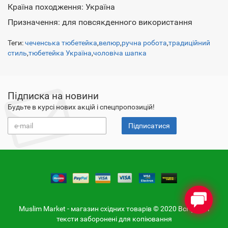
Країна походження: Україна
Призначення: для повсякденного використання
Теги:
чеченська тюбетейка
,
велюр
,
ручна робота
,
традиційний
стиль
,
тюбетейка Україна
,
чоловіча шапка
Підписка на новини
Будьте в курсі нових акцій і спецпропозицій!
Підписатися
Muslim Market - магазин східних товарів © 2020 Всі фото і
тексти заборонені для копіювання