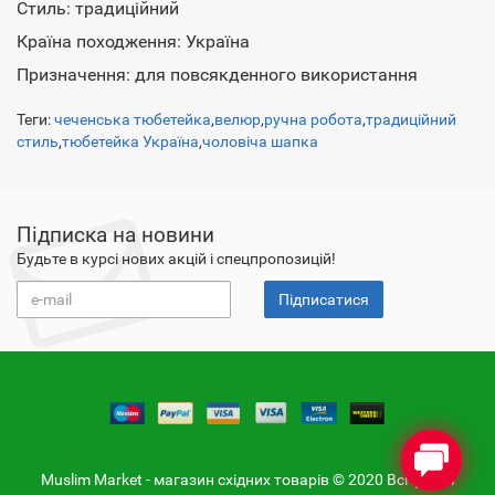
Стиль: традиційний
Країна походження: Україна
Призначення: для повсякденного використання
Теги:
чеченська тюбетейка
,
велюр
,
ручна робота
,
традиційний
стиль
,
тюбетейка Україна
,
чоловіча шапка
Підписка на новини
Будьте в курсі нових акцій і спецпропозицій!
Підписатися
Muslim Market - магазин східних товарів © 2020 Всі фото і